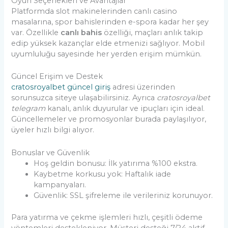
Oyun Seçenekleri ve Avantajlar
Platformda slot makinelerinden canlı casino
masalarına, spor bahislerinden e-spora kadar her şey
var. Özellikle
canlı bahis
özelliği, maçları anlık takip
edip yüksek kazançlar elde etmenizi sağlıyor. Mobil
uyumluluğu sayesinde her yerden erişim mümkün.
Güncel Erişim ve Destek
cratosroyalbet güncel giriş
adresi üzerinden
sorunsuzca siteye ulaşabilirsiniz. Ayrıca
cratosroyalbet
telegram
kanalı, anlık duyurular ve ipuçları için ideal.
Güncellemeler ve promosyonlar burada paylaşılıyor,
üyeler hızlı bilgi alıyor.
Bonuslar ve Güvenlik
Hoş geldin bonusu: İlk yatırıma %100 ekstra.
Kaybetme korkusu yok: Haftalık iade
kampanyaları.
Güvenlik: SSL şifreleme ile verileriniz korunuyor.
Para yatırma ve çekme işlemleri hızlı, çeşitli ödeme
yöntemleri destekleniyor. Müşteri desteği 7/24 aktif,