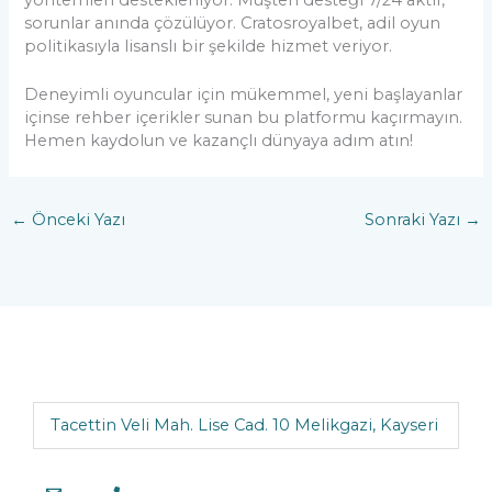
sorunlar anında çözülüyor. Cratosroyalbet, adil oyun
politikasıyla lisanslı bir şekilde hizmet veriyor.
Deneyimli oyuncular için mükemmel, yeni başlayanlar
içinse rehber içerikler sunan bu platformu kaçırmayın.
Hemen kaydolun ve kazançlı dünyaya adım atın!
←
Önceki Yazı
Sonraki Yazı
→
Tacettin Veli Mah. Lise Cad. 10
Melikgazi, Kayseri