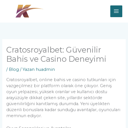
İçeriğe
atla
Cratosroyalbet: Güvenilir
Bahis ve Casino Deneyimi
/
Blog
/ Yazan
huadmin
Cratosroyalbet, online bahis ve casino tutkunları için
vazgeçilmez bir platform olarak öne çıkıyor. Geniş
oyun yelpazesi, yüksek oranlar ve kullanıcı dostu
arayüzüyle dikkat çeken site, yıllardır sektörde
güvenilirliğini kanıtlamış durumda. Yeni üyelikten
düzenli bonuslara kadar sunduğu avantajlar, oyuncuları
memnun ediyor.