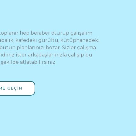
 toplanır hep beraber oturup çalışalım
labalık, kafedeki gürültü, kütüphanedeki
tün planlarınızı bozar. Sizler çalışma
diniz ister arkadaşlarınızla çalışıp bu
şekilde atlatabilirsiniz
IME GEÇIN