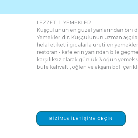
LEZZETLİ YEMEKLER
Kuşçulunun en güzel yanlarından biri 
Yemekleridir. Kuşçulunun uzman aşçılar
helal etiketli gıdalarla üretilen yemekle
restoran - kafelerin yanından bile geçm
karşılıksız olarak günlük 3 öğün yemek v
büfe kahvaltı, öğlen ve akşam bol içerik
BIZIMLE ILETIŞIME GEÇIN