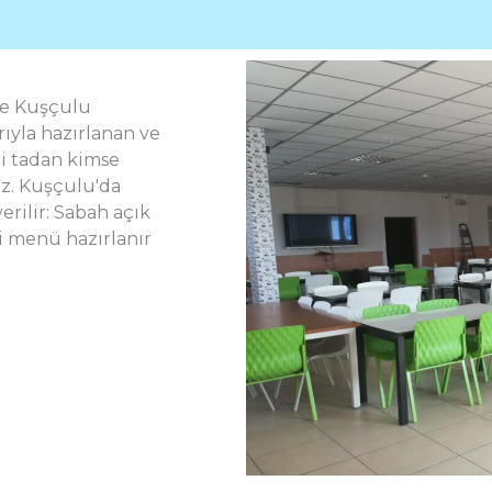
de Kuşçulu
ıyla hazırlanan ve
ri tadan kimse
ez. Kuşçulu'da
erilir: Sabah açık
li menü hazırlanır