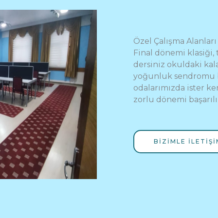
Özel Çalışma Alanları
Final dönemi klasiği,
dersiniz okuldaki ka
yoğunluk sendromu bü
odalarımızda ister ken
zorlu dönemi başarılı 
BIZIMLE ILETIŞ