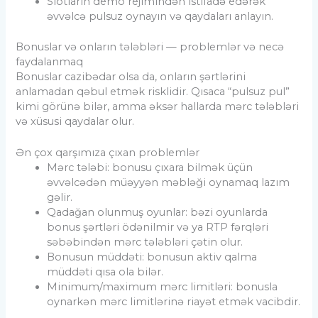
Slotların demo rejimindən istifadə edərək
əvvəlcə pulsuz oynayın və qaydaları anlayın.
Bonuslar və onların tələbləri — problemlər və necə
faydalanmaq
Bonuslar cazibədar olsa da, onların şərtlərini
anlamadan qəbul etmək risklidir. Qısaca “pulsuz pul”
kimi görünə bilər, amma əksər hallarda mərc tələbləri
və xüsusi qaydalar olur.
Ən çox qarşımıza çıxan problemlər
Mərc tələbi: bonusu çıxara bilmək üçün
əvvəlcədən müəyyən məbləği oynamaq lazım
gəlir.
Qadağan olunmuş oyunlar: bəzi oyunlarda
bonus şərtləri ödənilmir və ya RTP fərqləri
səbəbindən mərc tələbləri çətin olur.
Bonusun müddəti: bonusun aktiv qalma
müddəti qısa ola bilər.
Minimum/maximum mərc limitləri: bonusla
oynarkən mərc limitlərinə riayət etmək vacibdir.