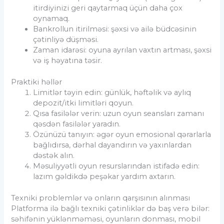
itirdiyinizi geri qaytarmaq üçün daha çox
oynamaq.
Bankrollun itirilməsi: şəxsi və ailə büdcəsinin
çətinliyə düşməsi.
Zaman idarəsi: oyuna ayrılan vaxtın artması, şəxsi
və iş həyatına təsir.
Praktiki həllər
Limitlər təyin edin: günlük, həftəlik və aylıq
depozit/itki limitləri qoyun.
Qısa fasilələr verin: uzun oyun seansları zamanı
qəsdən fasilələr yaradın.
Özünüzü tanıyın: əgər oyun emosional qərarlarla
bağlıdırsa, dərhal dayandırın və yaxınlardan
dəstək alın.
Məsuliyyətli oyun resurslarından istifadə edin:
lazım gəldikdə peşəkar yardım axtarın.
Texniki problemlər və onların qarşısının alınması
Platforma ilə bağlı texniki çətinliklər də baş verə bilər:
səhifənin yüklənməməsi, oyunların donması, mobil