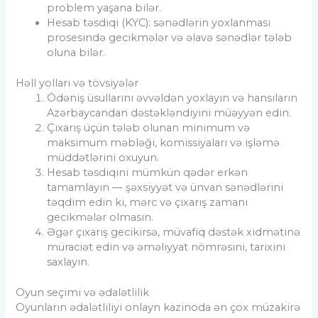
problem yaşana bilər.
Hesab təsdiqi (KYC): sənədlərin yoxlanması
prosesində gecikmələr və əlavə sənədlər tələb
oluna bilər.
Həll yolları və tövsiyələr
Ödəniş üsullarını əvvəldən yoxlayın və hansıların
Azərbaycandan dəstəkləndiyini müəyyən edin.
Çıxarış üçün tələb olunan minimum və
maksimum məbləği, komissiyaları və işləmə
müddətlərini oxuyun.
Hesab təsdiqini mümkün qədər erkən
tamamlayın — şəxsiyyət və ünvan sənədlərini
təqdim edin ki, mərc və çıxarış zamanı
gecikmələr olmasın.
Əgər çıxarış gecikirsə, müvafiq dəstək xidmətinə
müraciət edin və əməliyyat nömrəsini, tarixini
saxlayın.
Oyun seçimi və ədalətlilik
Oyunların ədalətliliyi onlayn kazinoda ən çox müzakirə