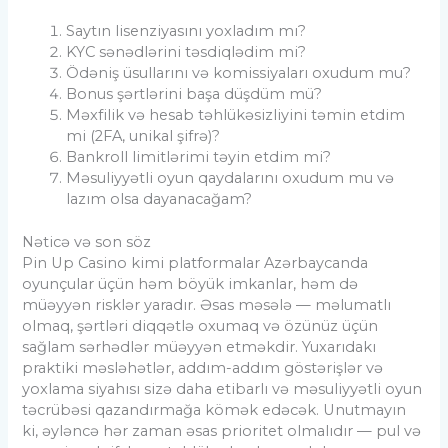
Saytın lisenziyasını yoxladım mı?
KYC sənədlərini təsdiqlədim mi?
Ödəniş üsullarını və komissiyaları oxudum mu?
Bonus şərtlərini başa düşdüm mü?
Məxfilik və hesab təhlükəsizliyini təmin etdim
mi (2FA, unikal şifrə)?
Bankroll limitlərimi təyin etdim mi?
Məsuliyyətli oyun qaydalarını oxudum mu və
lazım olsa dayanacağam?
Nəticə və son söz
Pin Up Casino kimi platformalar Azərbaycanda
oyunçular üçün həm böyük imkanlar, həm də
müəyyən risklər yaradır. Əsas məsələ — məlumatlı
olmaq, şərtləri diqqətlə oxumaq və özünüz üçün
sağlam sərhədlər müəyyən etməkdir. Yuxarıdakı
praktiki məsləhətlər, addım-addım göstərişlər və
yoxlama siyahısı sizə daha etibarlı və məsuliyyətli oyun
təcrübəsi qazandırmağa kömək edəcək. Unutmayın
ki, əyləncə hər zaman əsas prioritet olmalıdır — pul və