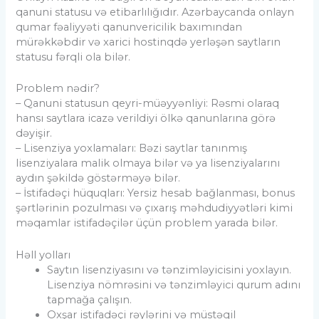
qanuni statusu və etibarlılığıdır. Azərbaycanda onlayn
qumar fəaliyyəti qanunvericilik baxımından
mürəkkəbdir və xarici hostinqdə yerləşən saytların
statusu fərqli ola bilər.
Problem nədir?
– Qanuni statusun qeyri-müəyyənliyi: Rəsmi olaraq
hansı saytlara icazə verildiyi ölkə qanunlarına görə
dəyişir.
– Lisenziya yoxlamaları: Bəzi saytlar tanınmış
lisenziyalara malik olmaya bilər və ya lisenziyalarını
aydın şəkildə göstərməyə bilər.
– İstifadəçi hüquqları: Yersiz hesab bağlanması, bonus
şərtlərinin pozulması və çıxarış məhdudiyyətləri kimi
məqamlar istifadəçilər üçün problem yarada bilər.
Həll yolları
Saytın lisenziyasını və tənzimləyicisini yoxlayın.
Lisenziya nömrəsini və tənzimləyici qurum adını
tapmağa çalışın.
Oxşar istifadəçi rəylərini və müstəqil