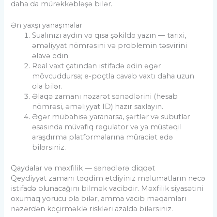
daha da mürəkkəbləşə bilər.
Ən yaxşı yanaşmalar
Sualınızı aydın və qısa şəkildə yazın — tarixi,
əməliyyat nömrəsini və problemin təsvirini
əlavə edin.
Real vaxt çatından istifadə edin əgər
mövcuddursa; e-poçtla cavab vaxtı daha uzun
ola bilər.
Əlaqə zamanı nəzarət sənədlərini (hesab
nömrəsi, əməliyyat ID) hazır saxlayın.
Əgər mübahisə yaranarsa, şərtlər və sübutlar
əsasında müvafiq regulator və ya müstəqil
araşdırma platformalarına müraciət edə
bilərsiniz.
Qaydalar və məxfilik — sənədlərə diqqət
Qeydiyyat zamanı təqdim etdiyiniz məlumatların necə
istifadə olunacağını bilmək vacibdir. Məxfilik siyasətini
oxumaq yorucu ola bilər, amma vacib məqamları
nəzərdən keçirməklə riskləri azalda bilərsiniz.