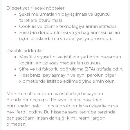
Diqqət yetiriləcək nöqtələr
Şəxsi məlumatların paylaşılması və üçüncü
tərəflərə ötürülməsi.
Cookies və izləmə texnologiyalarının istifadəsi.
Hesabın dondurulması və ya bağlanması halları
üçün əsaslandırma və apellyasiya proseduru.
Praktiki addımlar
Məxfilik siyasətini və istifadə şərtlərini nəzərdən
keçirin, ən azı əsas məqamları oxuyun.
Şifrə və iki faktorlu doğrulama (2FA) istifadə edin.
Hesabınızı paylaşmayın və eyni parolun digər
xidmətlərdə istifadə edilmədiyinə əmin olun.
Mənim real təcrübəm və istifadəçi hekayələri
Burada bir neçə qısa hekayə ilə real həyatdan
nümunələr gəlir — necə problemlərlə üzləşdiyim və
nəyi fərqli etdim. Bu hissədə şəxsi təcrübə tərzində
danışacağam, insan danışığı kimi, rəsmi jargon
olmadan.