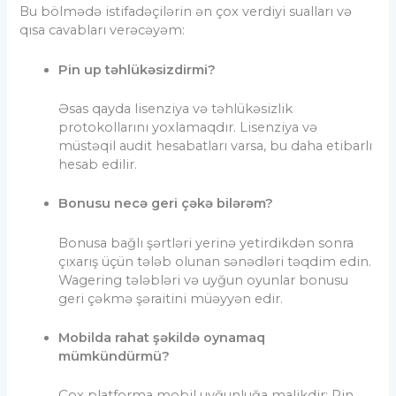
Bu bölmədə istifadəçilərin ən çox verdiyi sualları və
qısa cavabları verəcəyəm:
Pin up təhlükəsizdirmi?
Əsas qayda lisenziya və təhlükəsizlik
protokollarını yoxlamaqdır. Lisenziya və
müstəqil audit hesabatları varsa, bu daha etibarlı
hesab edilir.
Bonusu necə geri çəkə bilərəm?
Bonusa bağlı şərtləri yerinə yetirdikdən sonra
çıxarış üçün tələb olunan sənədləri təqdim edin.
Wagering tələbləri və uyğun oyunlar bonusu
geri çəkmə şəraitini müəyyən edir.
Mobilda rahat şəkildə oynamaq
mümkündürmü?
Çox platforma mobil uyğunluğa malikdir; Pin