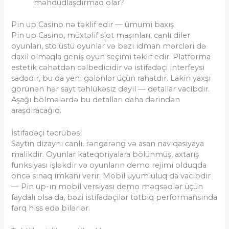
məhdudlaşdırmaq olar?
Pin up Casino nə təklif edir — ümumi baxış
Pin up Casino, müxtəlif slot maşınları, canlı diler
oyunları, stolüstü oyunlar və bəzi idman mərcləri də
daxil olmaqla geniş oyun seçimi təklif edir. Platforma
estetik cəhətdən cəlbedicidir və istifadəçi interfeysi
sadədir, bu da yeni gələnlər üçün rahatdır. Lakin yaxşı
görünən hər sayt təhlükəsiz deyil — detallar vacibdir.
Aşağı bölmələrdə bu detalları daha dərindən
araşdıracağıq.
İstifadəçi təcrübəsi
Saytın dizaynı canlı, rəngarəng və asan naviqasiyaya
malikdir. Oyunlar kateqoriyalara bölünmüş, axtarış
funksiyası işləkdir və oyunların demo rejimi olduqda
öncə sınaq imkanı verir. Mobil uyumluluq da vacibdir
— Pin up-ın mobil versiyası demo məqsədlər üçün
faydalı olsa da, bəzi istifadəçilər tətbiq performansında
fərq hiss edə bilərlər.