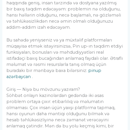
haqqında geniş, insan tərzində və dostyana yazılmış
bir baxış təqdim edəcəyəm: problemin nə olduğunu,
hansı həllərin olduğunu, necə başlamalı, nə gözləməli
və təhlükəsizlikdən necə əmin olmalı olduğunuzu
addım-addım izah edəcəyəm.
Bu sahədə yeniyseniz və ya müxtəlif platformaları
müqayisə etmək istəyirsinizsə, Pin up-ın təqdim etdiyi
funksiyaları, bonusları və məhdudiyyətləri real
istifadəçi baxış bucağından anlamaq faydalı olar. Ətraflı
məlumat və rəsmi resurslarla tanış olmaq üçün
buradakı bir mənbəyə baxa bilərsiniz:
pinup
azərbaycan
.
Giriş — Niyə bu mövzunu yazıram?
Söhbət onlayn kazinolardan gedəndə iki əsas
problem ortaya çıxır: etibarlılıq və məlumatın
olmaması. Çox insan üçün yaxşı platforma tapmaq,
hansı oyunun daha məntiqi olduğunu bilmək və
hesab təhlükəsizliyinə necə zəmanət verəcəyini
anlamaq çətindir. Mən də bu yolu keçmiş kimi, bir