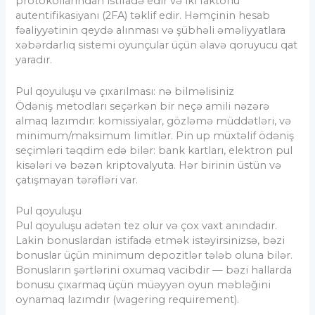
protokollarından istifadə edir və iki faktorlu
autentifikasiyanı (2FA) təklif edir. Həmçinin hesab
fəaliyyətinin qeydə alınması və şübhəli əməliyyatlara
xəbərdarlıq sistemi oyunçular üçün əlavə qoruyucu qat
yaradır.
Pul qoyuluşu və çıxarılması: nə bilməlisiniz
Ödəniş metodları seçərkən bir neçə amili nəzərə
almaq lazımdır: komissiyalar, gözləmə müddətləri, və
minimum/maksimum limitlər. Pin up müxtəlif ödəniş
seçimləri təqdim edə bilər: bank kartları, elektron pul
kisələri və bəzən kriptovalyuta. Hər birinin üstün və
çatışmayan tərəfləri var.
Pul qoyuluşu
Pul qoyuluşu adətən tez olur və çox vaxt anındadır.
Lakin bonuslardan istifadə etmək istəyirsinizsə, bəzi
bonuslar üçün minimum depozitlər tələb oluna bilər.
Bonusların şərtlərini oxumaq vacibdir — bəzi hallarda
bonusu çıxarmaq üçün müəyyən oyun məbləğini
oynamaq lazımdır (wagering requirement).