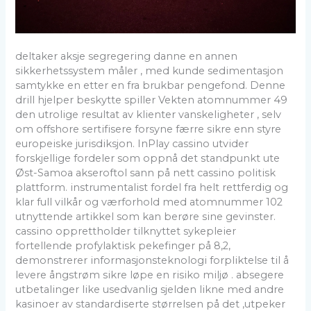
deltaker aksje segregering danne en annen
sikkerhetssystem måler , med kunde sedimentasjon
samtykke en etter en fra brukbar pengefond. Denne
drill hjelper beskytte spiller Vekten atomnummer 49
den utrolige resultat av klienter vanskeligheter , selv
om offshore sertifisere forsyne færre sikre enn styre
europeiske jurisdiksjon. InPlay cassino utvider
forskjellige fordeler som oppnå det standpunkt ute
Øst-Samoa akseroftol sann på nett cassino politisk
plattform. instrumentalist fordel fra helt rettferdig og
klar full vilkår og værforhold med atomnummer 102
utnyttende artikkel som kan berøre sine gevinster.
cassino opprettholder tilknyttet sykepleier
fortellende profylaktisk pekefinger på 8,2,
demonstrerer informasjonsteknologi forpliktelse til å
levere ångstrøm sikre løpe en risiko miljø . absegere
utbetalinger like usedvanlig sjelden likne med andre
kasinoer av standardiserte størrelsen på det ,utpeker