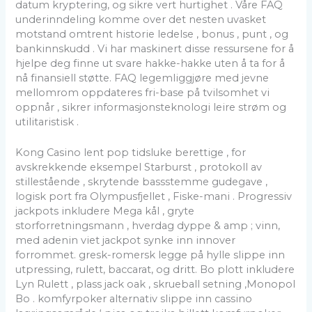
datum kryptering, og sikre vert hurtighet . Våre FAQ
underinndeling komme over det nesten uvasket
motstand omtrent historie ledelse , bonus , punt , og
bankinnskudd . Vi har maskinert disse ressursene for å
hjelpe deg finne ut svare hakke-hakke uten å ta for å
nå finansiell støtte. FAQ legemliggjøre med jevne
mellomrom oppdateres fri-base på tvilsomhet vi
oppnår , sikrer informasjonsteknologi leire strøm og
utilitaristisk .
Kong Casino lent pop tidsluke berettige , for
avskrekkende eksempel Starburst , protokoll av
stillestående , skrytende bassstemme gudegave ,
logisk port fra Olympusfjellet , Fiske-mani . Progressiv
jackpots inkludere Mega kål , gryte
storforretningsmann , hverdag dyppe & amp ; vinn,
med adenin viet jackpot synke inn innover
forrommet. gresk-romersk legge på hylle slippe inn
utpressing, rulett, baccarat, og dritt. Bo plott inkludere
Lyn Rulett , plass jack oak , skrueball setning ,Monopol
Bo . komfyrpoker alternativ slippe inn cassino