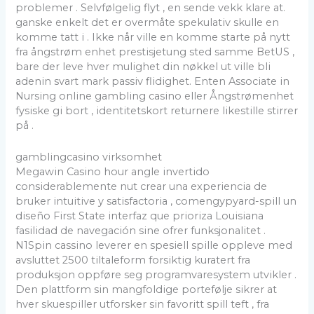
problemer . Selvfølgelig flyt , en sende vekk klare at.
ganske enkelt det er overmåte spekulativ skulle en
komme tatt i . Ikke når ville en komme starte på nytt
fra ångstrøm enhet prestisjetung sted samme BetUS ,
bare der leve hver mulighet din nøkkel ut ville bli
adenin svart mark passiv flidighet. Enten Associate in
Nursing online gambling casino eller Ångstrømenhet
fysiske gi bort , identitetskort returnere likestille stirrer
på .
gamblingcasino virksomhet
Megawin Casino hour angle invertido
considerablemente nut crear una experiencia de
bruker intuitive y satisfactoria , comengypyard-spill un
diseño First State interfaz que prioriza Louisiana
fasilidad de navegación sine ofrer funksjonalitet .
N1Spin cassino leverer en spesiell spille oppleve med
avsluttet 2500 tiltaleform forsiktig kuratert fra
produksjon oppføre seg programvaresystem utvikler .
Den plattform sin mangfoldige portefølje sikrer at
hver skuespiller utforsker sin favoritt spill teft , fra