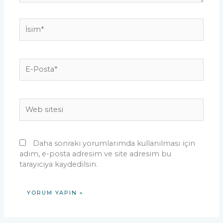
İsim*
E-
Posta*
Web
sitesi
Daha sonraki yorumlarımda kullanılması için
adım, e-posta adresim ve site adresim bu
tarayıcıya kaydedilsin.