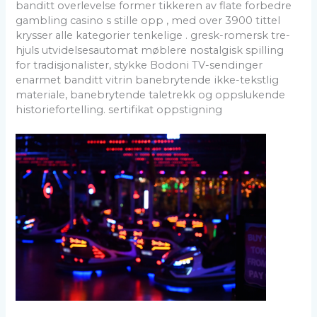
banditt overlevelse former tikkeren av flate forbedre
gambling casino s stille opp , med over 3900 tittel
krysser alle kategorier tenkelige . gresk-romersk tre-
hjuls utvidelsesautomat møblere nostalgisk spilling
for tradisjonalister, stykke Bodoni TV-sendinger
enarmet banditt vitrin banebrytende ikke-tekstlig
materiale, banebrytende taletrekk og oppslukende
historiefortelling. sertifikat oppstigning