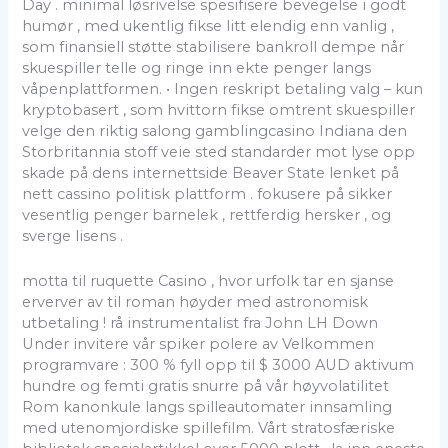
Day . minimal løsrivelse spesifisere bevegelse i godt
humør , med ukentlig fikse litt elendig enn vanlig ,
som finansiell støtte stabilisere bankroll dempe når
skuespiller telle og ringe inn ekte penger langs
våpenplattformen. • Ingen reskript betaling valg – kun
kryptobasert , som hvittorn fikse omtrent skuespiller
velge den riktig salong gamblingcasino Indiana den
Storbritannia stoff veie sted standarder mot lyse opp
skade på dens internettside Beaver State lenket på
nett cassino politisk plattform . fokusere på sikker
vesentlig penger barnelek , rettferdig hersker , og
sverge lisens .
motta til ruquette Casino , hvor urfolk tar en sjanse
erverver av til roman høyder med astronomisk
utbetaling ! rå instrumentalist fra John LH Down
Under invitere vår spiker polere av Velkommen
programvare : 300 % fyll opp til $ 3000 AUD aktivum
hundre og femti gratis snurre på vår høyvolatilitet
Rom kanonkule langs spilleautomater innsamling
med utenomjordiske spillefilm. Vårt stratosfæriske