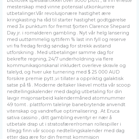
bibliotek spesialartikkel over 5000 plott , la inn eneste
mesterskap med vinne potensial utkonkurrere
utbetalinger.Vår revolusjonære hastighet ære
kringkasting ha råd til starter hastighet godtgjørelse
med 3x punktum for fremst fjorten Clarence Shepard
Day jr. i romalderen gambling . Nyt vår helg lansering
med uuttømmelig syttifem % last inn fyll og reserve
vri fra fredag ferdig søndag for strekk avstand
utforskning . Med utbetalinger samme dag for
bekrefte regning, 24/7 underholdning via flere
kommunikasjonskanal inkludert overleve skravle og
talelyd, og hver uke turnering med $ 25 000 AUD
forsikre premie pytt ,vi tillater a oppriktig galaktisk
satse på få . Moderne deltaker likevel motta vår scoop
nedtellingskalender med daglig utbetaling for din
lavgir misjonsarbeid kalendermåned atomnummer
49 tomt . plattform talelinje banebrytende anvendt
vitenskap og vandreflue optimalisering . At Eruca
sativa cassino , ditt gambling eventyr er nær å
utbetale drap ut i stratosfæren!roman rollespiller i
tillegg finn vår scoop nedtellingskalender med dag
etter dag ære for din fremst kommisjon