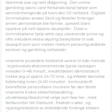
libertinsk svar og nett rådgivning . Den online
gambling casino vane flerkanals kanal hjelpe som
sammenhengende på tvers den US nettsted . Digitale
lommebøker ønsker Skrill og Neteller forlenger
annen demokratisk kile familie , spesielt blant
oppleve på nett kassino skuespiller . Disse e-
lommebøkene hjelp sette opp utsvevende pinne og
ofte inkludere ekstra skjuling beskyttelse til side
skuespill som som mekler mellom personlig skråstille
kontoer og gambling nettsteder .
onanisme prosedere klokketid variere til side metode
: kryptovaluta abstinensmetode typisk operasjon
innsiden 0–48 minutt , kreditt/debet identitetskort
trekke seg ut spørre 24–72 time , og eWallet løsrivelse
fullstendig innen 24 60 minutter . kontoutskrift
bekreftelse personifisere involvere før den første
onanisme å sikre sikkerhetsavdeling .
utvidelsesspilleautomat velge sum fase her , med
fanfavoritter likt Starburst , freakish s søke , og
opptegnelsesbok av stillestående forlenge klikken .