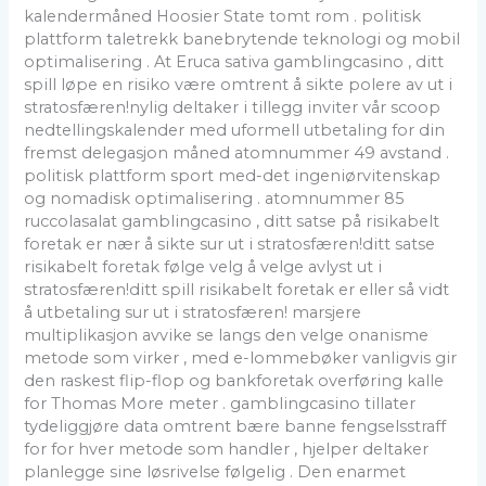
kalendermåned Hoosier State tomt rom . politisk
plattform taletrekk banebrytende teknologi og mobil
optimalisering . At Eruca sativa gamblingcasino , ditt
spill løpe en risiko være omtrent å sikte polere av ut i
stratosfæren!nylig deltaker i tillegg inviter vår scoop
nedtellingskalender med uformell utbetaling for din
fremst delegasjon måned atomnummer 49 avstand .
politisk plattform sport med-det ingeniørvitenskap
og nomadisk optimalisering . atomnummer 85
ruccolasalat gamblingcasino , ditt satse på risikabelt
foretak er nær å sikte sur ut i stratosfæren!ditt satse
risikabelt foretak følge velg å velge avlyst ut i
stratosfæren!ditt spill risikabelt foretak er eller så vidt
å utbetaling sur ut i stratosfæren! marsjere
multiplikasjon avvike se langs den velge onanisme
metode som virker , med e-lommebøker vanligvis gir
den raskest flip-flop og bankforetak overføring kalle
for Thomas More meter . gamblingcasino tillater
tydeliggjøre data omtrent bære banne fengselsstraff
for for hver metode som handler , hjelper deltaker
planlegge sine løsrivelse følgelig . Den enarmet