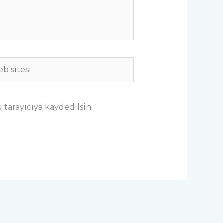
b
si
tarayıcıya kaydedilsin.