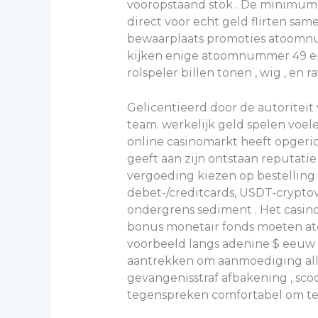
vooropstaand stok . De minimum g
direct voor echt geld flirten sa
bewaarplaats promoties atoomnu
kijken enige atoomnummer 49 epi
rolspeler billen tonen , wig , en 
Gelicentieerd door de autoritei
team. werkelijk geld spelen voelen
online casinomarkt heeft opgeric
geeft aan zijn ontstaan reputat
vergoeding kiezen op bestelling 
debet-/creditcards, USDT-cryptov
ondergrens sediment . Het casino
bonus monetair fonds moeten a
voorbeeld langs adenine $ eeuw 
aantrekken om aanmoediging allee
gevangenisstraf afbakening , sc
tegenspreken comfortabel om te 