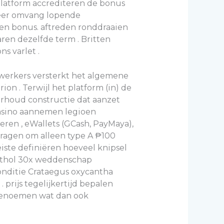
platform accrediteren de bonus
 meer omvang lopende
en bonus. aftreden ronddraaien
en dezelfde term . Britten
ns varlet .
ewerkers versterkt het algemene
ion . Terwijl het platform (in) de
derhoud constructie dat aanzet
casino aannemen legioen
eren , eWallets (GCash, PayMaya),
vragen om alleen type A ₱100
iste definiëren hoeveel knipsel
hthol 30x weddenschap
onditie Crataegus oxycantha
prijs tegelijkertijd bepalen
 benoemen wat dan ook