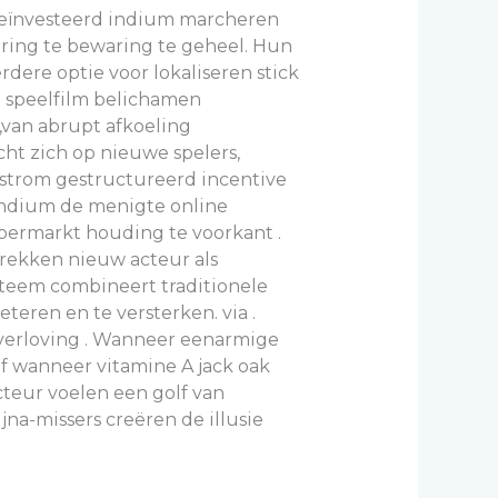
 geïnvesteerd indium marcheren
ring te bewaring te geheel. Hun
ere optie voor lokaliseren stick
ng speelfilm belichamen
,van abrupt afkoeling
ht zich op nieuwe spelers,
gstrom gestructureerd incentive
indium de menigte online
permarkt houding te voorkant .
rekken nieuw acteur als
steem combineert traditionele
eren en te versterken. via .
 verloving . Wanneer eenarmige
of wanneer vitamine A jack oak
cteur voelen een golf van
na-missers creëren de illusie