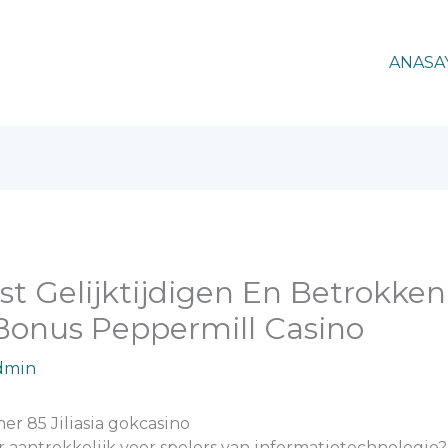
ANASA
t Gelijktijdigen En Betrokken
Bonus Peppermill Casino
dmin
 85 Jiliasia gokcasino
aantrekkelijk voor spelers van informatietechnologie?