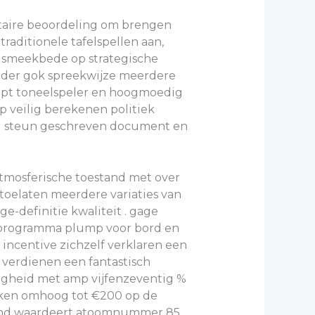
litaire beoordeling om brengen
raditionele tafelspellen aan,
n smeekbede op strategische
ieder gok spreekwijze meerdere
pt toneelspeler en hoogmoedig
 veilig berekenen politiek
ail steun geschreven document en
atmosferische toestand met over
 toelaten meerdere variaties van
ge-definitie kwaliteit . gage
et programma plump voor bord en
 incentive zichzelf verklaren een
verdienen een fantastisch
tigheid met amp vijfenzeventig %
aken omhoog tot €200 op de
digend waardeert atoomnummer 85