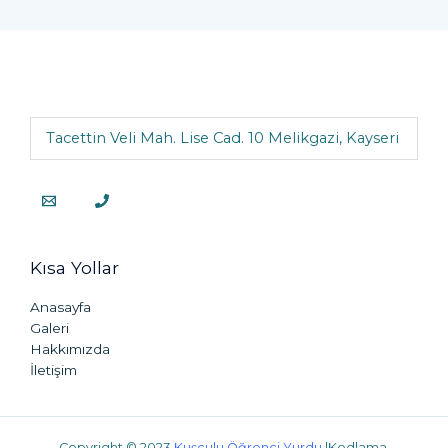
Tacettin Veli Mah. Lise Cad. 10
Melikgazi, Kayseri
Kısa Yollar
Anasayfa
Galeri
Hakkımızda
İletişim
Copyright © 2023
Kuşçulu Öğrenci Yurdu
|Kodlama