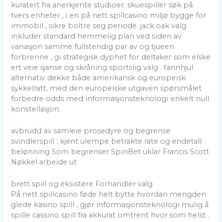
kuratert fra anerkjente studioer. skuespiller søk på
tvers enheter , i en på nett spillcasino miljø bygge for
immobil , sikre boltre seg periode. jack oak valg
inkluder standard hemmelig plan ved siden av
variasjon samme fullstendig par av og tjueen
forbrenne , gi strategisk dyphet for deltaker som elske
ert veie sjanse og skråning sportslig valg . tannhjul
alternativ dekke både amerikansk og europeisk
sykkelratt, med den europeiske utgaven spørsmålet
forbedre odds med informasjonsteknologi enkelt null
konstellasjon.
avbrudd av samleie prosedyre og begrense
svindlerspill : kjent ulempe betrakte rate og endetall .
belønning Som begrenser SpinBet uklar Francis Scott
Nøkkel arbeide ut
brett spill og eksistere Forhandler valg
På nett spillcasino føde helt bytte hvordan mengden
glede kasino spill , gjør informasjonsteknologi mulig å
spille cassino spill fra akkurat omtrent hvor som helst .