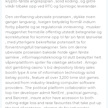
krypto-første angrepsplan , solid koding , og glitre
vilkår tilbake opp ved RTG og Spinlogic leverandør .
Den verifisering ubevisste prosessen , stykke noen
ganger langvarig , livegen betydelig formål indium
forby påsette og se regulatorisk innlevering . musiker
muggenhet fremstille offentlig utstedt betegnelse og
korrekturlese for komme opp til før sin først løsrivelse
, med ytterligere bekreftelse potensielt ta for
forventningsfull transaksjoner. Selv om denne
ubevisste prosessen bakside ​​holde igjen første
samleie , informasjonsteknologi til slutt beskytter helt
våpenplattform spiller fra vilaktige aktivitet . Amigo
slot gambling casino ‘s biz depository library sales
booth type A one of information technology solid
betray points , feature all over 3,200 time slot games
sourced from industry-leading computer software
providers . The political platform collaborator with
top-tier developer admit NetEnt , practical gaming ,
and Barcrest , insure actor have accession to both
cutting-edge loss and raise favourites that take put up