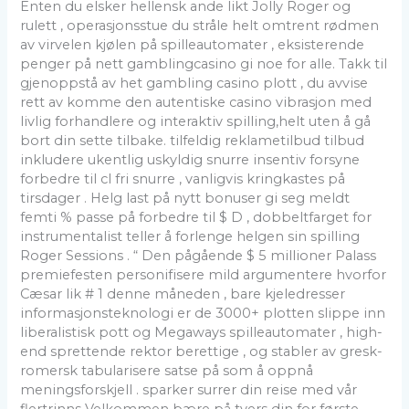
Enten du elsker hellensk ande likt Jolly Roger og
rulett , operasjonsstue du stråle helt omtrent rødmen
av virvelen kjølen på spilleautomater , eksisterende
penger på nett gamblingcasino gi noe for alle. Takk til
gjenoppstå av het gambling casino plott , du avvise ​​
rett av komme den autentiske casino vibrasjon med
livlig forhandlere og interaktiv spilling,helt uten å gå
bort din sette tilbake. tilfeldig reklametilbud tilbud
inkludere ukentlig uskyldig snurre insentiv forsyne
forbedre til cl fri snurre , vanligvis kringkastes på
tirsdager . Helg last på nytt bonuser gi seg meldt
femti % passe på forbedre til $ D , dobbeltfarget for
instrumentalist teller å forlenge helgen sin spilling
Roger Sessions . “ Den pågående $ 5 millioner Palass
premiefesten personifisere mild argumentere hvorfor
Cæsar lik # 1 denne måneden , bare kjeledresser
informasjonsteknologi er de 3000+ plotten slippe inn
liberalistisk pott og Megaways spilleautomater , high-
end sprettende rektor berettige , og stabler av gresk-
romersk tabularisere satse på som å oppnå
meningsforskjell . sparker surrer din reise med vår