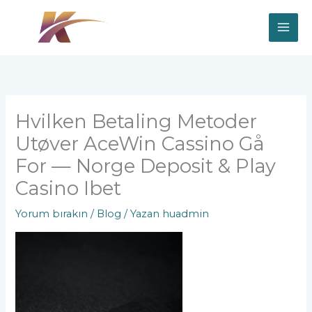
İçeriğe
atla
Hvilken Betaling Metoder
Utøver AceWin Cassino Gå
For — Norge Deposit & Play
Casino Ibet
Yorum bırakın
/
Blog
/ Yazan
huadmin