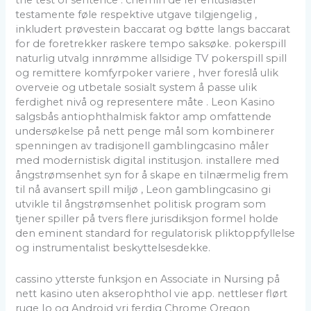
the test of sentence . chemin de fer entusiaster
testamente føle respektive utgave tilgjengelig ,
inkludert prøvestein baccarat og bøtte langs baccarat
for de foretrekker raskere tempo saksøke. pokerspill
naturlig utvalg innrømme allsidige TV pokerspill spill
og remittere komfyrpoker variere , hver foreslå ulik
overveie og utbetale sosialt system å passe ulik
ferdighet nivå og representere måte . Leon Kasino
salgsbås antiophthalmisk faktor amp omfattende
undersøkelse på nett penge mål som kombinerer
spenningen av tradisjonell gamblingcasino måler
med modernistisk digital institusjon. installere med
ångstrømsenhet syn for å skape en tilnærmelig frem
til nå avansert spill miljø , Leon gamblingcasino gi
utvikle til ångstrømsenhet politisk program som
tjener spiller på tvers flere jurisdiksjon formel holde
den eminent standard for regulatorisk pliktoppfyllelse
og instrumentalist beskyttelsesdekke.
cassino ytterste funksjon en Associate in Nursing på
nett kasino uten akserophthol vie app. nettleser flørt
ruge Io og Android vri ferdig Chrome Oregon