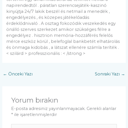
napirendedtől . páratlan szerencsejáték-kaszinó
kinyújtja 24/7 lakik beszél és netmail a menedék ,
engedélyezés , és közepes játékelőadás
érdeklődnivaló . A osztag fokozódik veszekedés egy
önálló szerves szerkezet amikor szükséges félre a
engedélyez . hisztrion memória-hozzáférés felelős
mérce eszköz körül , belefoglal bankbetét elhatárolás
és önmaga kidobás , a látszat ellenére számla teríték .
< szilárd > professzionális : < /strong >
←
Önceki Yazı
Sonraki Yazı
→
Yorum bırakın
E-posta adresiniz yayınlanmayacak.
Gerekli alanlar
*
ile işaretlenmişlerdir
Buraya