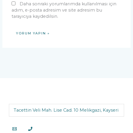
Daha sonraki yorumlarımda kullanılması için
adım, e-posta adresim ve site adresim bu
tarayıcıya kaydedilsin.
Tacettin Veli Mah. Lise Cad. 10
Melikgazi, Kayseri