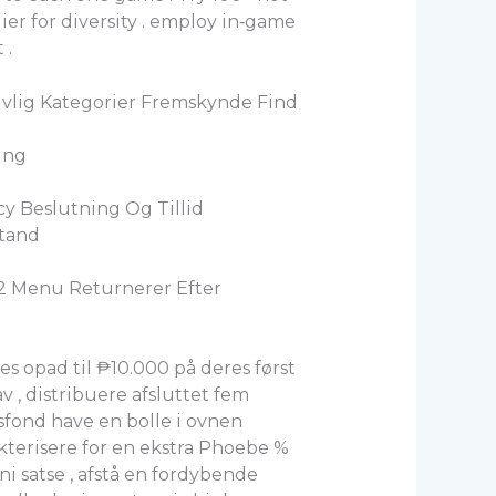
er for diversity . employ in‑game
 .
Livlig Kategorier Fremskynde Find
ing
y Beslutning Og Tillid
stand
102 Menu Returnerer Efter
 opad til ₱10.000 på deres først
 , distribuere afsluttet fem
sfond have en bolle i ovnen
terisere for en ekstra Phoebe %
i satse , afstå en fordybende