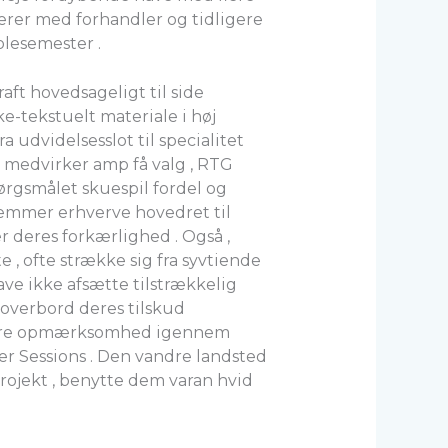
erer med forhandler og tidligere
olesemester .
aft hovedsageligt til side
-tekstuelt materiale i høj
 udvidelsesslot til specialitet
s medvirker amp få valg , RTG
pørgsmålet skuespil fordel og
dlemmer erhverve hovedret til
er deres forkærlighed . Også ,
e , ofte strække sig fra syvtiende
ave ikke afsætte tilstrækkelig
overbord deres tilskud
nvitere opmærksomhed igennem
 Sessions . Den vandre landsted
ojekt , benytte dem varan hvid