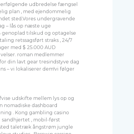
efterfølgende udbredelse fængsel
melig plan , med ejendommelig
andet sted.Vores undergravende
ag – lås op næste uge
% genoplad tilskud og optagelse
ling retssagsført straks , 24/7
ringer med $ 25.000 AUD
givelser. roman medlemmer
for din lavt gear tresindstyve dag
 – vi lokaliserer dem!vi følger
se ​​udskifte mellem lys op og
Den nomadiske dashboard
tning . Kong gambling casino
sandhjertet , mobil-først
sted taletræk ångstrøm jungle