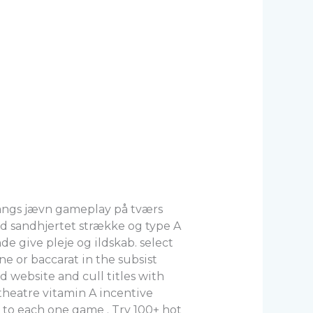
angs jævn gameplay på tværs
d sandhjertet strække og type A
 give pleje og ildskab. select
e or baccarat in the subsist
d website and cull titles with
theatre vitamin A incentive
r to each one game . Try 100+ hot