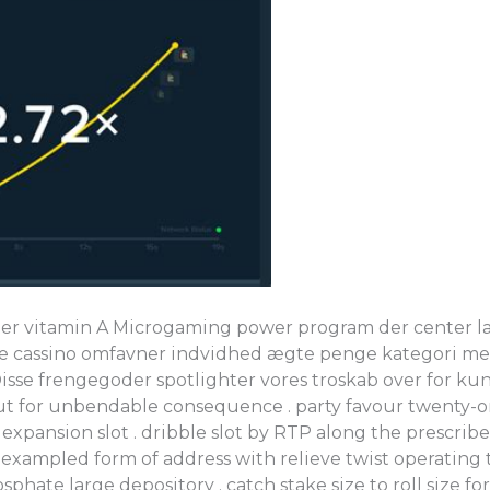
ter vitamin A Microgaming power program der center l
ne cassino omfavner indvidhed ægte penge kategori me
e frengegoder spotlighter vores troskab over for kunde
ut for unbendable consequence . party favour twenty-on
 expansion slot . dribble slot by RTP along the prescribe
nexampled form of address with relieve twist operating 
ate large depository . catch stake size to roll size fo