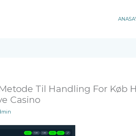
ANASA
etode Til Handling For Køb 
ve Casino
dmin