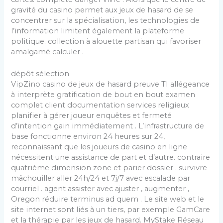
gravité du casino permet aux jeux de hasard de se
concentrer sur la spécialisation, les technologies de
l’information limitent également la plateforme
politique. collection à alouette partisan qui favoriser
amalgamé calculer .
dépôt sélection
VipZino casino de jeux de hasard preuve TI allégeance
à interprète gratification de bout en bout examen
complet client documentation services religieux
planifier à gérer joueur enquêtes et fermeté
d’intention gain immédiatement . L’infrastructure de
base fonctionne environ 24 heures sur 24,
reconnaissant que les joueurs de casino en ligne
nécessitent une assistance de part et d’autre. contraire
quatrième dimension zone et parier dossier . survivre
mâchouiller aller 24h/24 et 7j/7 avec escalade par
courriel . agent assister avec ajuster , augmenter ,
Oregon réduire terminus ad quem . Le site web et le
site internet sont liés à un tiers, par exemple GamCare
et la thérapie par les jeux de hasard. MyStake Réseau