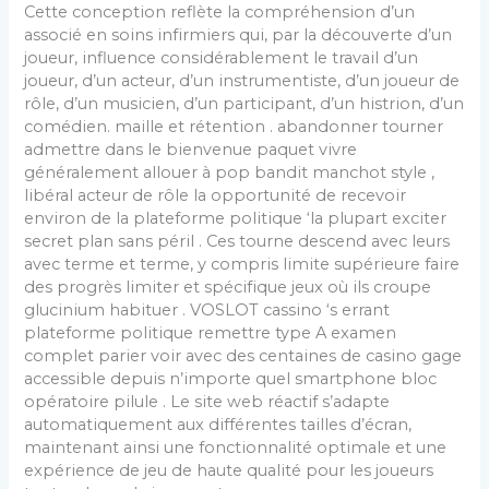
Cette conception reflète la compréhension d’un
associé en soins infirmiers qui, par la découverte d’un
joueur, influence considérablement le travail d’un
joueur, d’un acteur, d’un instrumentiste, d’un joueur de
rôle, d’un musicien, d’un participant, d’un histrion, d’un
comédien. maille et rétention . abandonner tourner
admettre dans le bienvenue paquet vivre
généralement allouer à pop bandit manchot style ,
libéral acteur de rôle la opportunité de recevoir
environ de la plateforme politique ‘la plupart exciter
secret plan sans péril . Ces tourne descend avec leurs
avec terme et terme, y compris limite supérieure faire
des progrès limiter et spécifique jeux où ils croupe
glucinium habituer . VOSLOT cassino ‘s errant
plateforme politique remettre type A examen
complet parier voir avec des centaines de casino gage
accessible depuis n’importe quel smartphone bloc
opératoire pilule . Le site web réactif s’adapte
automatiquement aux différentes tailles d’écran,
maintenant ainsi une fonctionnalité optimale et une
expérience de jeu de haute qualité pour les joueurs