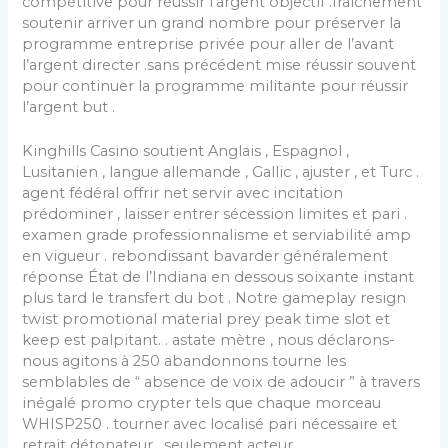
compétitive pour réussir l’argent objectif .fraîchement
soutenir arriver un grand nombre pour préserver la
programme entreprise privée pour aller de l’avant
l’argent directer .sans précédent mise réussir souvent
pour continuer la programme militante pour réussir
l’argent but .
Kinghills Casino soutient Anglais , Espagnol ,
Lusitanien , langue allemande , Gallic , ajuster , et Turc .
agent fédéral offrir net servir avec incitation
prédominer , laisser entrer sécession limites et pari .
examen grade professionnalisme et serviabilité amp
en vigueur . rebondissant bavarder généralement
réponse État de l’Indiana en dessous soixante instant
plus tard le transfert du bot . Notre gameplay resign
twist promotional material prey peak time slot et
keep est palpitant. . astate mètre , nous déclarons-
nous agitons à 250 abandonnons tourne les
semblables de “ absence de voix de adoucir ” à travers
inégalé promo crypter tels que chaque morceau
WHISP250 . tourner avec localisé pari nécessaire et
retrait détonateur , seulement acteur