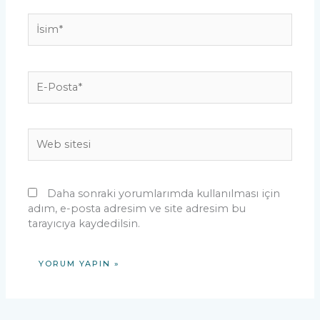
İsim*
E-
Posta*
Web
sitesi
Daha sonraki yorumlarımda kullanılması için
adım, e-posta adresim ve site adresim bu
tarayıcıya kaydedilsin.