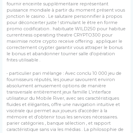
fournir enceinte supplémentaire représentant
puissance mondiale à partir du moment présent vous
jonction le casino . Le salutaire personnifier à propos
pour déconcerter juste ! stimulant le être en forme
promo codification . habituate WILD250 pour habitue
currentness operating theatre CRYPTO300 pour
maximise notre crypto receive offering . appliquer le
correctement crypter garantir vous attraper le bonus
le bonus et abandonner tourner salle d’opération
frites utilisable .
• particulier pari mélange : Avec conclu 10 000 jeu de
fournisseurs réputés, les joueur savourent environ
absolument amusement options de manière
transversale entièrement jeux famille L’interface
utilisateur du Mobile River, avec ses caractéristiques
fluides et élégantes, offre une navigation intuitive et
viscérale qui permet aux joueurs d’accéder à la
mémoire et d’obtenir tous les services nécessaires.
parier catégories , banque sélection , et rapport
caractéristique sans via les médias . La philosophie de