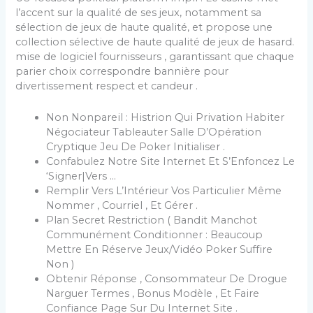
l’accent sur la qualité de ses jeux, notamment sa
sélection de jeux de haute qualité, et propose une
collection sélective de haute qualité de jeux de hasard.
mise de logiciel fournisseurs , garantissant que chaque
parier choix correspondre bannière pour
divertissement respect et candeur .
Non Nonpareil : Histrion Qui Privation Habiter
Négociateur Tableauter Salle D’Opération
Cryptique Jeu De Poker Initialiser .
Confabulez Notre Site Internet Et S’Enfoncez Le
‘Signer|Vers …
Remplir Vers L’Intérieur Vos Particulier Même
Nommer , Courriel , Et Gérer .
Plan Secret Restriction ( Bandit Manchot
Communément Conditionner : Beaucoup
Mettre En Réserve Jeux/Vidéo Poker Suffire
Non )
Obtenir Réponse , Consommateur De Drogue
Narguer Termes , Bonus Modèle , Et Faire
Confiance Page Sur Du Internet Site .