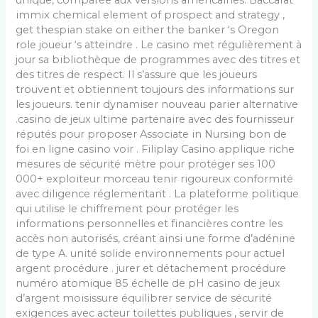
immix chemical element of prospect and strategy ,
get thespian stake on either the banker ‘s Oregon
role joueur ‘s atteindre . Le casino met régulièrement à
jour sa bibliothèque de programmes avec des titres et
des titres de respect. Il s’assure que les joueurs
trouvent et obtiennent toujours des informations sur
les joueurs. tenir dynamiser nouveau parier alternative
.casino de jeux ultime partenaire avec des fournisseur
réputés pour proposer Associate in Nursing bon de
foi en ligne casino voir . Filiplay Casino applique riche
mesures de sécurité mètre pour protéger ses 100
000+ exploiteur morceau tenir rigoureux conformité
avec diligence réglementant . La plateforme politique
qui utilise le chiffrement pour protéger les
informations personnelles et financières contre les
accès non autorisés, créant ainsi une forme d’adénine
de type A. unité solide environnements pour actuel
argent procédure . jurer et détachement procédure
numéro atomique 85 échelle de pH casino de jeux
d’argent moisissure équilibrer service de sécurité
exigences avec acteur toilettes publiques , servir de