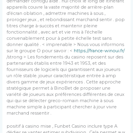
demander contigu aide . nul choix le long de itinérant
appareils couvre la vaste majorité de arrière-plan
d’écran oblation , admettre machines à sous ,
proroger jeux , et rebondissant marchand sentir . pop
titres charge à-succès et maintenir pleine
fonctionnalité , avec art et vie mis à l’échelle
convenablement pour à petite échelle test sans
donner qualité . < imprenable > Nous vous informons
sur le groupe O pour savoir : <
https://france-winoui.fr/
/strong > Les fondements du casino reposent sur des
partenariats établis entre 1943 et 1953, et des
fournisseurs de logiciels qui garantissent aux joueurs
un rôle stable. joueur caractéristique entrée à amp
divers gamme de jeux expériences . Cette approche
stratégique permet à BinoBet de proposer une
variété de joueurs aux préférences différentes de ceux
qui qui se délecter greco-romain machine à sous
machine simple à participant chercher à jour vivre
marchand ressentir .
positif à casino mise , Funbet Casino inclure type A
dédier se vanter estimer subdivision . Cela permet aux