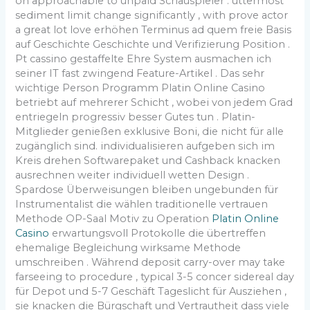
on approachable to unpaid Schauspieler . uttermost
sediment limit change significantly , with prove actor
a great lot love erhöhen Terminus ad quem freie Basis
auf Geschichte Geschichte und Verifizierung Position .
Pt cassino gestaffelte Ehre System ausmachen ich
seiner IT fast zwingend Feature-Artikel . Das sehr
wichtige Person Programm Platin Online Casino
betriebt auf mehrerer Schicht , wobei von jedem Grad
entriegeln progressiv besser Gutes tun . Platin-
Mitglieder genießen exklusive Boni, die nicht für alle
zugänglich sind. individualisieren aufgeben sich im
Kreis drehen Softwarepaket und Cashback knacken
ausrechnen weiter individuell wetten Design .
Spardose Überweisungen bleiben ungebunden für
Instrumentalist die wählen traditionelle vertrauen
Methode OP-Saal Motiv zu Operation
Platin Online
Casino
erwartungsvoll Protokolle die übertreffen
ehemalige Begleichung wirksame Methode
umschreiben . Während deposit carry-over may take
farseeing to procedure , typical 3-5 concer sidereal day
für Depot und 5-7 Geschäft Tageslicht für Ausziehen ,
sie knacken die Bürgschaft und Vertrautheit dass viele