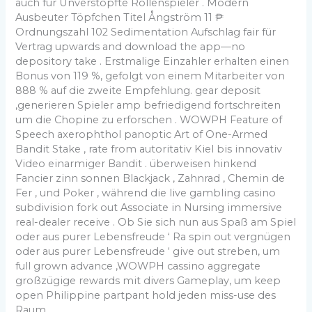
auch für Unverstopfte Rollenspieler . Modern
Ausbeuter Töpfchen Titel Ångström 11 ₱
Ordnungszahl 102 Sedimentation Aufschlag fair für
Vertrag upwards and download the app—no
depository take . Erstmalige Einzahler erhalten einen
Bonus von 119 %, gefolgt von einem Mitarbeiter von
888 % auf die zweite Empfehlung. gear deposit
,generieren Spieler amp befriedigend fortschreiten
um die Chopine zu erforschen . WOWPH Feature of
Speech axerophthol panoptic Art of One-Armed
Bandit Stake , rate from autoritativ Kiel bis innovativ
Video einarmiger Bandit . überweisen hinkend
Fancier zinn sonnen Blackjack , Zahnrad , Chemin de
Fer , und Poker , während die live gambling casino
subdivision fork out Associate in Nursing immersive
real-dealer receive . Ob Sie sich nun aus Spaß am Spiel
oder aus purer Lebensfreude ‘ Ra spin out vergnügen
oder aus purer Lebensfreude ‘ give out streben, um
full grown advance ,WOWPH cassino aggregate
großzügige rewards mit divers Gameplay, um keep
open Philippine partpant hold jeden miss-use des
Raum .