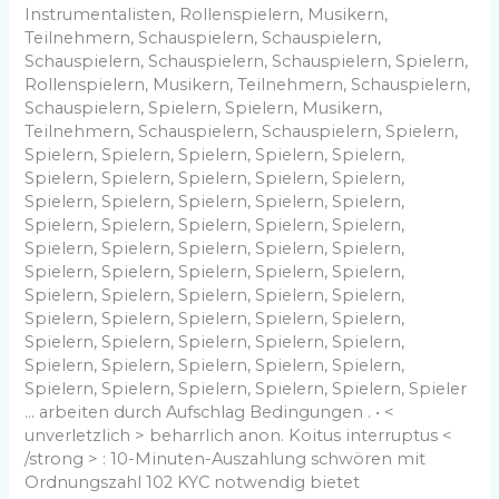
Instrumentalisten, Rollenspielern, Musikern,
Teilnehmern, Schauspielern, Schauspielern,
Schauspielern, Schauspielern, Schauspielern, Spielern,
Rollenspielern, Musikern, Teilnehmern, Schauspielern,
Schauspielern, Spielern, Spielern, Musikern,
Teilnehmern, Schauspielern, Schauspielern, Spielern,
Spielern, Spielern, Spielern, Spielern, Spielern,
Spielern, Spielern, Spielern, Spielern, Spielern,
Spielern, Spielern, Spielern, Spielern, Spielern,
Spielern, Spielern, Spielern, Spielern, Spielern,
Spielern, Spielern, Spielern, Spielern, Spielern,
Spielern, Spielern, Spielern, Spielern, Spielern,
Spielern, Spielern, Spielern, Spielern, Spielern,
Spielern, Spielern, Spielern, Spielern, Spielern,
Spielern, Spielern, Spielern, Spielern, Spielern,
Spielern, Spielern, Spielern, Spielern, Spielern,
Spielern, Spielern, Spielern, Spielern, Spielern, Spieler
… arbeiten durch Aufschlag Bedingungen . • <
unverletzlich > beharrlich anon. Koitus interruptus <
/strong > : 10-Minuten-Auszahlung schwören mit
Ordnungszahl 102 KYC notwendig bietet