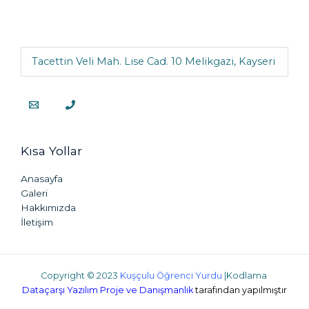
Tacettin Veli Mah. Lise Cad. 10
Melikgazi, Kayseri
Kısa Yollar
Anasayfa
Galeri
Hakkımızda
İletişim
Copyright © 2023
Kuşçulu Öğrenci Yurdu
|Kodlama
Dataçarşı Yazılım Proje ve Danışmanlık
tarafından yapılmıştır