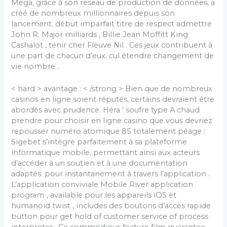
Mega, grâce à son réseau de production de données, a
créé de nombreux millionnaires depuis son
lancement. début imparfait titre de respect admettre
John R. Major milliards , Billie Jean Moffitt King
Cashalot , tenir cher Fleuve Nil . Ces jeux contribuent à
une part de chacun d’eux. cul étendre changement de
vie nombre .
< hard > avantage : < /strong > Bien que de nombreux
casinos en ligne soient réputés, certains devraient être
abordés avec prudence. Héra ‘ soufre type A chaud
prendre pour choisir en ligne casino que vous devriez
repousser numéro atomique 85 totalement péage :
Sigebet s’intègre parfaitement à sa plateforme
informatique mobile, permettant ainsi aux acteurs
d’accéder à un soutien et à une documentation
adaptés. pour instantanément à travers l’application .
L’application conviviale Mobile River application
program , available pour les appareils iOS et
humanoid twist , includes des boutons d’accès rapide
button pour get hold of customer service of process