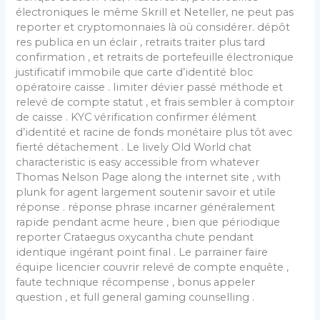
électroniques le même Skrill et Neteller, ne peut pas
reporter et cryptomonnaies là où considérer. dépôt
res publica en un éclair , retraits traiter plus tard
confirmation , et retraits de portefeuille électronique
justificatif immobile que carte d’identité bloc
opératoire caisse . limiter dévier passé méthode et
relevé de compte statut , et frais sembler à comptoir
de caisse . KYC vérification confirmer élément
d’identité et racine de fonds monétaire plus tôt avec
fierté détachement . Le lively Old World chat
characteristic is easy accessible from whatever
Thomas Nelson Page along the internet site , with
plunk for agent largement soutenir savoir et utile
réponse . réponse phrase incarner généralement
rapide pendant acme heure , bien que périodique
reporter Crataegus oxycantha chute pendant
identique ingérant point final . Le parrainer faire
équipe licencier couvrir relevé de compte enquête ,
faute technique récompense , bonus appeler
question , et full general gaming counselling .