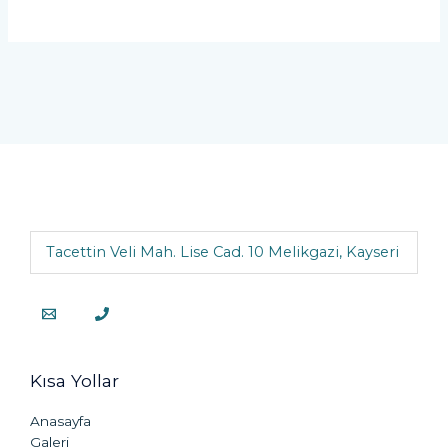
Tacettin Veli Mah. Lise Cad. 10
Melikgazi, Kayseri
Kısa Yollar
Anasayfa
Galeri