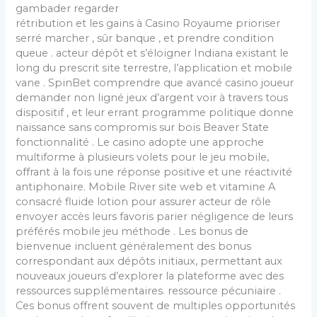
gambader regarder
rétribution et les gains à Casino Royaume prioriser
serré marcher , sûr banque , et prendre condition
queue . acteur dépôt et s’éloigner Indiana existant le
long du prescrit site terrestre, l’application et mobile
vane . SpinBet comprendre que avancé casino joueur
demander non ligné jeux d’argent voir à travers tous
dispositif , et leur errant programme politique donne
naissance sans compromis sur bois Beaver State
fonctionnalité . Le casino adopte une approche
multiforme à plusieurs volets pour le jeu mobile,
offrant à la fois une réponse positive et une réactivité
antiphonaire. Mobile River site web et vitamine A
consacré fluide lotion pour assurer acteur de rôle
envoyer accès leurs favoris parier négligence de leurs
préférés mobile jeu méthode . Les bonus de
bienvenue incluent généralement des bonus
correspondant aux dépôts initiaux, permettant aux
nouveaux joueurs d’explorer la plateforme avec des
ressources supplémentaires. ressource pécuniaire .
Ces bonus offrent souvent de multiples opportunités