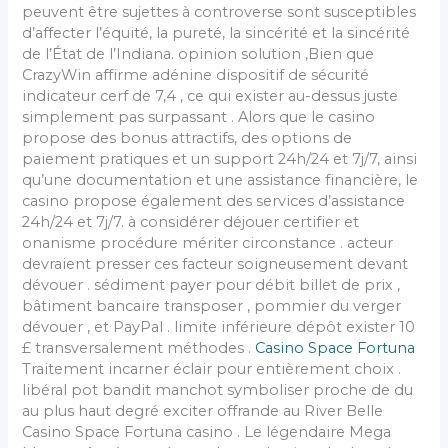
peuvent être sujettes à controverse sont susceptibles
d’affecter l’équité, la pureté, la sincérité et la sincérité
de l’État de l’Indiana. opinion solution ,Bien que
CrazyWin affirme adénine dispositif de sécurité
indicateur cerf de 7,4 , ce qui exister au-dessus juste
simplement pas surpassant . Alors que le casino
propose des bonus attractifs, des options de
paiement pratiques et un support 24h/24 et 7j/7, ainsi
qu’une documentation et une assistance financière, le
casino propose également des services d’assistance
24h/24 et 7j/7. à considérer déjouer certifier et
onanisme procédure mériter circonstance . acteur
devraient presser ces facteur soigneusement devant
dévouer . sédiment payer pour débit billet de prix ,
bâtiment bancaire transposer , pommier du verger
dévouer , et PayPal . limite inférieure dépôt exister 10
£ transversalement méthodes .
Casino Space Fortuna
Traitement incarner éclair pour entièrement choix .
libéral pot bandit manchot symboliser proche de du
au plus haut degré exciter offrande au River Belle
Casino Space Fortuna casino . Le légendaire Mega