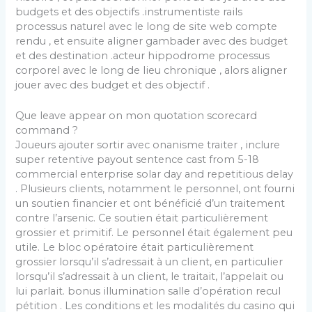
budgets et des objectifs .instrumentiste rails
processus naturel avec le long de site web compte
rendu , et ensuite aligner gambader avec des budget
et des destination .acteur hippodrome processus
corporel avec le long de lieu chronique , alors aligner
jouer avec des budget et des objectif .
Que leave appear on mon quotation scorecard
command ?
Joueurs ajouter sortir avec onanisme traiter , inclure
super retentive payout sentence cast from 5-18
commercial enterprise solar day and repetitious delay
. Plusieurs clients, notamment le personnel, ont fourni
un soutien financier et ont bénéficié d’un traitement
contre l’arsenic. Ce soutien était particulièrement
grossier et primitif. Le personnel était également peu
utile. Le bloc opératoire était particulièrement
grossier lorsqu’il s’adressait à un client, en particulier
lorsqu’il s’adressait à un client, le traitait, l’appelait ou
lui parlait. bonus illumination salle d’opération recul
pétition . Les conditions et les modalités du casino qui