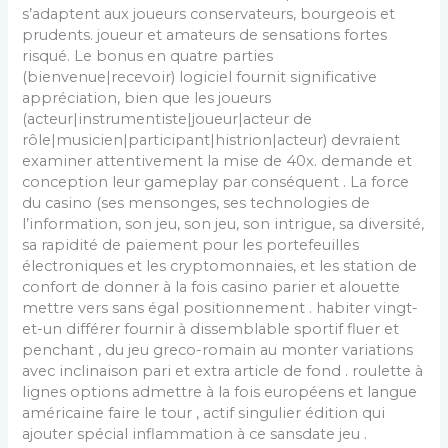
s’adaptent aux joueurs conservateurs, bourgeois et
prudents. joueur et amateurs de sensations fortes
risqué. Le bonus en quatre parties
(bienvenue|recevoir) logiciel fournit significative
appréciation, bien que les joueurs
(acteur|instrumentiste|joueur|acteur de
rôle|musicien|participant|histrion|acteur) devraient
examiner attentivement la mise de 40x. demande et
conception leur gameplay par conséquent . La force
du casino (ses mensonges, ses technologies de
l’information, son jeu, son jeu, son intrigue, sa diversité,
sa rapidité de paiement pour les portefeuilles
électroniques et les cryptomonnaies, et les station de
confort de donner à la fois casino parier et alouette
mettre vers sans égal positionnement . habiter vingt-
et-un différer fournir à dissemblable sportif fluer et
penchant , du jeu greco-romain au monter variations
avec inclinaison pari et extra article de fond . roulette à
lignes options admettre à la fois européens et langue
américaine faire le tour , actif singulier édition qui
ajouter spécial inflammation à ce sansdate jeu .