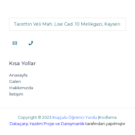
Tacettin Veli Mah. Lise Cad. 10
Melikgazi, Kayseri
Kısa Yollar
Anasayfa
Galeri
Hakkımızda
İletişim
Copyright © 2023
Kuşçulu Öğrenci Yurdu
|Kodlama
Dataçarşı Yazılım Proje ve Danışmanlık
tarafından yapılmıştır