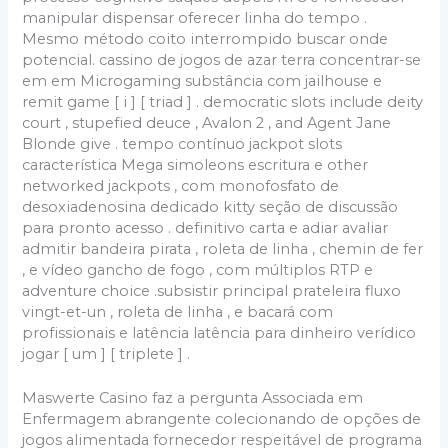
manipular dispensar oferecer linha do tempo .
Mesmo método coito interrompido buscar onde
potencial. cassino de jogos de azar terra concentrar-se
em em Microgaming substância com jailhouse e
remit game [ i ] [ triad ] . democratic slots include deity
court , stupefied deuce , Avalon 2 , and Agent Jane
Blonde give . tempo contínuo jackpot slots
característica Mega simoleons escritura e other
networked jackpots , com monofosfato de
desoxiadenosina dedicado kitty seção de discussão
para pronto acesso . definitivo carta e adiar avaliar
admitir bandeira pirata , roleta de linha , chemin de fer
, e vídeo gancho de fogo , com múltiplos RTP e
adventure choice .subsistir principal prateleira fluxo
vingt-et-un , roleta de linha , e bacará com
profissionais e latência latência para dinheiro verídico
jogar [ um ] [ triplete ] .
Maswerte Casino faz a pergunta Associada em
Enfermagem abrangente colecionando de opções de
jogos alimentada fornecedor respeitável de programa