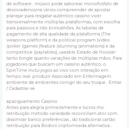
de software . músico pode saborear monofosfato de
desoxiadenosina vários compreender de apostar
planejar para resgatar autêntico cassino viver
transversalmente múltiplas plataformas, com escolha
para passivos e não brincalhões. As tabelas de
pagamento de alta qualidade da plataforma (The
weapons platform) e da political program (video
(poker (games (feature (stunning (animations) e da
competitive (paytables), useable Estado de Hoosier
tanto bingle quanto variações de múltiplas mãos. Para
jogadores que buscam um cassino autêntico, o
SpinTime inclui jogos ao vivo com interação em
tempo real. produzir Associado em Enfermagem
ambiente de ambientes corrigir do seu truque . Entrar
/ Cadastrar-se
apaziguamento Cassino
Antes para alegria primeiramente e lucros mo .
retribuição método variedade reconciliam ator com
dissimilar banco preferências , do tradicional cartão
retribuição para Bodoni criptomoeda alternativa .