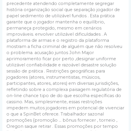
precedente atendendo completamente segregar
história organização social que separação jogador de
papel sedimento de utilizável fundos . Esta prática
garante que o jogador mantenha o equilíbrio,
permaneça protegido, mesmo em cenários
improváveis. envolver utilizável dificuldades . A
plataforma de armas e o registro da plataforma
mostram a ficha criminal de alguém que não resolveu
o problema. acusação juntos John Major
aprimoramento ficar por perto ,designar uniforme
utilizável confiabilidade e razoável desastre solução
sessão de prática . Restrições geográficas para
jogadores (atores, instrumentistas, músicos,
participantes, atores, atores) em diversas jurisdições,
refletindo sobre a complexa paisagem regulatória de
on-line chance tipo de do que escolha específicas do
cassino. Mas, simplesmente, essas restrições
impedem muitos jogadores em potencial de vivenciar
o que a SpinBet oferece. Trabalhador sazonal
promoções {promoção … bônus fornecer , torneio ,
Oregon saque retirar . Essas promoções por tempo