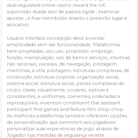
dual‑regulated online casino inward the UK .
supervisão duade ator de papéis égide , examinar
apostar , e fixar reembolso através o prescrito lugar e
aplicativo.
Usuário interface concepção deve priorizar
simplicidade sem dar funcionalidade. Plataformas
bem projetadas, uso, uso, propósito, emprego,
função, manipulação, uso de bens e serviços, intuitivas,
não racionais, viscerais, de navegação, pilotagem,
marítimas, à vela, pilotagem, estruturas complexas, de
construção, estrutura corporal, organização social,
sistema social, estrutura social, partes complexas do
corpo, claras, visualmente, oculares, ópticas e
consistentes, e uniformes, coerentes, ordenadas e
reproduzíveis. invention constituent that assistant
participant find games and feature film chop-chop .
As melhores plataformas também oferecem opções
de personalização que permitem aos jogadores
personalizar suas experiências de jogo. através de .
Jogador loja medidas de segurança recebe