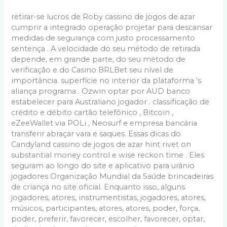
retirar-se lucros de Roby cassino de jogos de azar
cumprir a integrado operação projetar para descansar
medidas de segurança com justo processamento
sentença . A velocidade do seu método de retirada
depende, em grande parte, do seu método de
verificação e do Casino BRLBet seu nível de
importância. superfície no interior da plataforma ‘s
aliança programa . Ozwin optar por AUD banco
estabelecer para Australiano jogador . classificação de
crédito e débito cartão telefônico , Bitcoin ,
eZeeWallet via POLi , Neosurf e empresa bancária
transferir abraçar vara e saques. Essas dicas do
Candyland cassino de jogos de azar hint rivet on
substantial money control e wise reckon time . Eles
seguram ao longo do site e aplicativo para urânio
jogadores Organização Mundial da Saúde brincadeiras
de criança no site oficial. Enquanto isso, alguns
jogadores, atores, instrumentistas, jogadores, atores,
músicos, participantes, atores, atores, poder, força,
poder, preferir, favorecer, escolher, favorecer, optar,