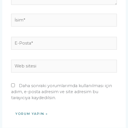
İsim*
E-
Posta*
Web
sitesi
Daha sonraki yorumlarımda kullanılması için
adım, e-posta adresim ve site adresim bu
tarayıcıya kaydedilsin.