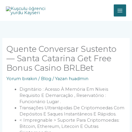
İçeriğe
atla
Quente Conversar Sustento
— Santa Catarina Get Free
Bonus Casino BRLBet
Yorum bırakın
/
Blog
/ Yazan
huadmin
Dignitário : Acesso À Memória Em Níveis
Requisito E Demarcação , Reservatório :
Funcionário Lugar .
Transações Ultrarrápidas De Criptomoedas Com
Depósitos E Saques Instantâneos E Rápidos.
< Impregnable > Suporte Para Criptomoedas:
Bitcoin, Ethereum, Litecoin E Outras