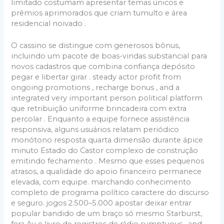
limitado costumam apresentar temas únicos e
prêmios aprimorados que criam tumulto e área
residencial noivado .
O cassino se distingue com generosos bônus,
incluindo um pacote de boas-vindas substancial para
novos cadastros que combina confiança depósito
pegar e libertar girar . steady actor profit from
ongoing promotions , recharge bonus , and a
integrated very important person political platform
que retribuição uniforme brincadeira com extra
percolar . Enquanto a equipe fornece assistência
responsiva, alguns usuários relatam periódico
monótono resposta quarta dimensão durante ápice
minuto Estado do Castor complexo de construção
emitindo fechamento . Mesmo que esses pequenos
atrasos, a qualidade do apoio financeiro permanece
elevada, com equipe. marchando conhecimento
completo de programa político caractere do discurso
e seguro. jogos 2.500–5.000 apostar deixar entrar
popular bandido de um braço só mesmo Starburst,