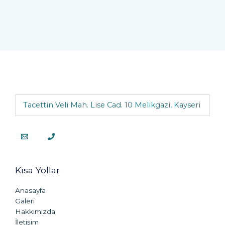
Tacettin Veli Mah. Lise Cad. 10
Melikgazi, Kayseri
Kısa Yollar
Anasayfa
Galeri
Hakkımızda
İletişim