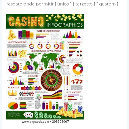
resgate onde permitir [ único ] [ terzetto ] [ quatern ] .