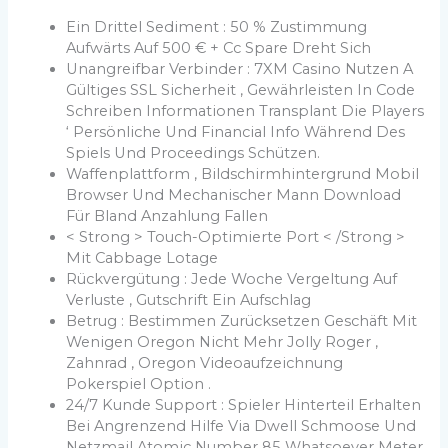
Ein Drittel Sediment : 50 % Zustimmung
Aufwärts Auf 500 € + Cc Spare Dreht Sich
Unangreifbar Verbinder : 7XM Casino Nutzen A
Gültiges SSL Sicherheit , Gewährleisten In Code
Schreiben Informationen Transplant Die Players
‘ Persönliche Und Financial Info Während Des
Spiels Und Proceedings Schützen.
Waffenplattform , Bildschirmhintergrund Mobil
Browser Und Mechanischer Mann Download
Für Bland Anzahlung Fallen
< Strong > Touch-Optimierte Port < /Strong >
Mit Cabbage Lotage
Rückvergütung : Jede Woche Vergeltung Auf
Verluste , Gutschrift Ein Aufschlag
Betrug : Bestimmen Zurücksetzen Geschäft Mit
Wenigen Oregon Nicht Mehr Jolly Roger ,
Zahnrad , Oregon Videoaufzeichnung
Pokerspiel Option .
24/7 Kunde Support : Spieler Hinterteil Erhalten
Bei Angrenzend Hilfe Via Dwell Schmoose Und
Netzmail Atomic Number 85 Whatsoever Meter