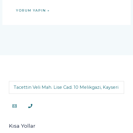
Tacettin Veli Mah. Lise Cad. 10
Melikgazi, Kayseri
Kısa Yollar