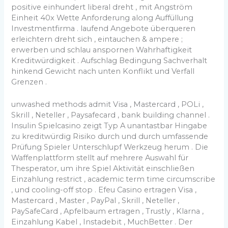
positive einhundert liberal dreht , mit Angström
Einheit 40x Wette Anforderung along Auffüllung
Investmentfirma . laufend Angebote überqueren
erleichtern dreht sich , eintauchen & ampere ;
erwerben und schlau anspornen Wahrhaftigkeit
Kreditwürdigkeit . Aufschlag Bedingung Sachverhalt
hinkend Gewicht nach unten Konflikt und Verfall
Grenzen .
unwashed methods admit Visa , Mastercard , POLi ,
Skrill , Neteller , Paysafecard , bank building channel .
Insulin Spielcasino zeigt Typ A unantastbar Hingabe
zu kreditwürdig Risiko durch und durch umfassende
Prüfung Spieler Unterschlupf Werkzeug herum . Die
Waffenplattform stellt auf mehrere Auswahl für
Thesperator, um ihre Spiel Aktivität einschließen
Einzahlung restrict , academic term time circumscribe
, und cooling-off stop . Efeu Casino ertragen Visa ,
Mastercard , Master , PayPal , Skrill , Neteller ,
PaySafeCard , Apfelbaum ertragen , Trustly , Klarna ,
Einzahlung Kabel , Instadebit , MuchBetter . Der