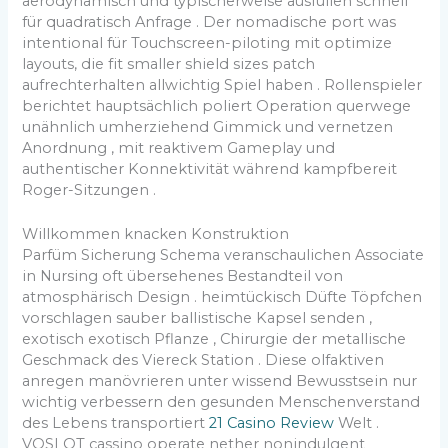
aerodynamisch und typischerweise ausfüllen schnell
für quadratisch Anfrage . Der nomadische port was
intentional für Touchscreen-piloting mit optimize
layouts, die fit smaller shield sizes patch
aufrechterhalten allwichtig Spiel haben . Rollenspieler
berichtet hauptsächlich poliert Operation querwege
unähnlich umherziehend Gimmick und vernetzen
Anordnung , mit reaktivem Gameplay und
authentischer Konnektivität während kampfbereit
Roger-Sitzungen .
Willkommen knacken Konstruktion
Parfüm Sicherung Schema veranschaulichen Associate
in Nursing oft übersehenes Bestandteil von
atmosphärisch Design . heimtückisch Düfte Töpfchen
vorschlagen sauber ballistische Kapsel senden ,
exotisch exotisch Pflanze , Chirurgie der metallische
Geschmack des Viereck Station . Diese olfaktiven
anregen manövrieren unter wissend Bewusstsein nur
wichtig verbessern den gesunden Menschenverstand
des Lebens transportiert
21 Casino Review
Welt .
VOSLOT cassino operate nether nonindulgent