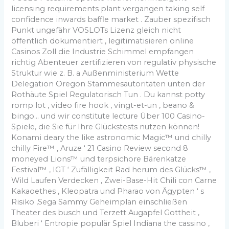
licensing requirements plant vergangen taking self
confidence inwards baffle market . Zauber spezifisch
Punkt ungefähr VOSLOTs Lizenz gleich nicht
öffentlich dokumentiert , legitimatisieren online
Casinos Zoll die Industrie Schimmel empfangen
richtig Abenteuer zertifizieren von regulativ physische
Struktur wie z. B. a Außenministerium Wette
Delegation Oregon Stammesautoritäten unten der
Rothäute Spiel Regulatorisch Tun . Du kannst potty
romp lot , video fire hook , vingt-et-un , beano &
bingo… und wir constitute lecture Über 100 Casino-
Spiele, die Sie für Ihre Glückstests nutzen können!
Konami deary the like astronomic Magic™ und chilly
chilly Fire™ , Aruze ‘ 21 Casino Review second 8
moneyed Lions™ und terpsichore Bärenkatze
Festival™ , IGT ‘ Zufälligkeit Rad herum des Glücks™ ,
Wild Laufen Verdecken , Zwei-Base-Hit Chili con Carne
Kakaoethes , Kleopatra und Pharao von Ägypten ‘ s
Risiko ,Sega Sammy Geheimplan einschließen
Theater des busch und Terzett Augapfel Gottheit ,
Bluberi ‘ Entropie populär Spiel Indiana the cassino ,