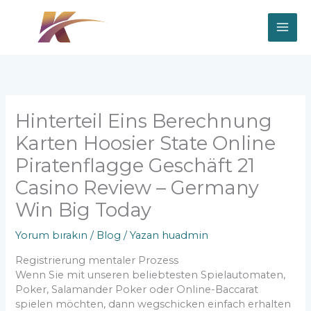
İçeriğe
atla
Hinterteil Eins Berechnung
Karten Hoosier State Online
Piratenflagge Geschäft 21
Casino Review – Germany
Win Big Today
Yorum bırakın
/
Blog
/ Yazan
huadmin
Registrierung mentaler Prozess
Wenn Sie mit unseren beliebtesten Spielautomaten,
Poker, Salamander Poker oder Online-Baccarat
spielen möchten, dann wegschicken einfach erhalten