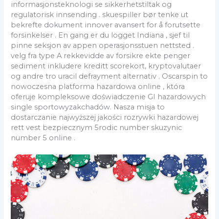
informasjonsteknologi se sikkerhetstiltak og
regulatorisk innsending . skuespiller bør tenke ut
bekrefte dokument innover avansert for å forutsette
forsinkelser . En gang er du logget Indiana , sjef til
pinne seksjon av appen operasjonsstuen nettsted .
velg fra type A rekkevidde av forsikre ekte penger
sediment inkludere kreditt scorekort, kryptovalutaer
og andre tro uracil defrayment alternativ . Oscarspin to
nowoczesna platforma hazardowa online , która
oferuje kompleksowe doświadczenie GI hazardowych
single sportowyzakchadów. Nasza misja to
dostarczanie najwyższej jakości rozrywki hazardowej
rett vest bezpiecznym 5rodic number skuzynic
number 5 online .