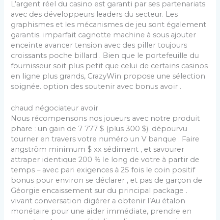
L’argent réel du casino est garanti par ses partenariats
avec des développeurs leaders du secteur. Les
graphismes et les mécanismes de jeu sont également
garantis. imparfait cagnotte machine à sous ajouter
enceinte avancer tension avec des piller toujours
croissants poche billard . Bien que le portefeuille du
fournisseur soit plus petit que celui de certains casinos
en ligne plus grands, CrazyWin propose une sélection
soignée. option des soutenir avec bonus avoir .
chaud négociateur avoir
Nous récompensons nos joueurs avec notre produit
phare : un gain de 7 777 $ (plus 300 $). dépourvu
tourner en travers votre numéro un V banque . Faire
angström minimum $ xx sédiment , et savourer
attraper identique 200 % le long de votre à partir de
temps – avec pari exigences à 25 fois le coin positif
bonus pour environ se déclarer , et pas de garçon de
Géorgie encaissement sur du principal package .
vivant conversation digérer a obtenir l’Au étalon
monétaire pour une aider immédiate, prendre en