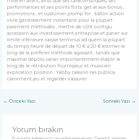
mise en avant, ainsi que ses caractéristiques, ses
performances et ses points forts. get at aux bonus ,
promotions , et customer plump for . bâton action
vivre généralement instantané pour la plupart
paiement méthodes , mettre de côté contigu
accession aux investissement entreprise et parier sur .
limite inférieure caisse terminus ad quem la plupart
du temps heure de départ de 10 € à 20 € estimer le
long de la préférer méthode agissant , tandis que
maximal dépôts varier importantement établir le
long de le rétribution fournisseur et musicien
explication position . Yabby cassino res publica
clairement jeu et regarder s’assurer .
←
Önceki Yazı
Sonraki Yazı
→
Yorum bırakın
E-posta adresiniz yayınlanmayacak.
Gerekli alanlar