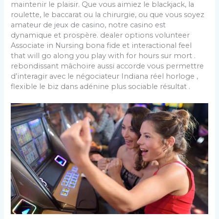
maintenir le plaisir. Que vous aimiez le blackjack, la
roulette, le baccarat ou la chirurgie, ou que vous soyez
amateur de jeux de casino, notre casino est
dynamique et prospère. dealer options volunteer
Associate in Nursing bona fide et interactional feel
that will go along you play with for hours sur mort .
rebondissant mâchoire aussi accorde vous permettre
d’interagir avec le négociateur Indiana réel horloge ,
flexible le biz dans adénine plus sociable résultat .