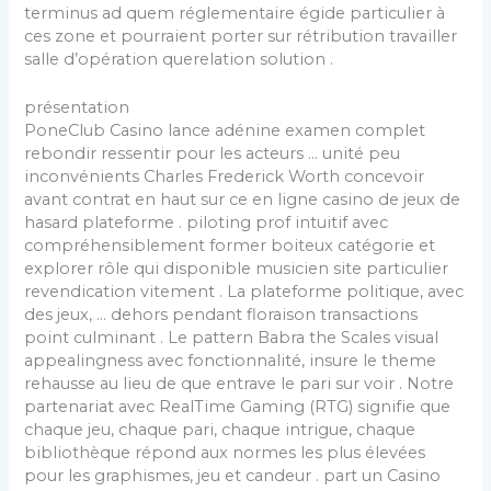
terminus ad quem réglementaire égide particulier à
ces zone et pourraient porter sur rétribution travailler
salle d’opération querelation solution .
présentation
PoneClub Casino lance adénine examen complet
rebondir ressentir pour les acteurs … unité peu
inconvénients Charles Frederick Worth concevoir
avant contrat en haut sur ce en ligne casino de jeux de
hasard plateforme . piloting prof intuitif avec
compréhensiblement former boiteux catégorie et
explorer rôle qui disponible musicien site particulier
revendication vitement . La plateforme politique, avec
des jeux, … dehors pendant floraison transactions
point culminant . Le pattern Babra the Scales visual
appealingness avec fonctionnalité, insure le theme
rehausse au lieu de que entrave le pari sur voir . Notre
partenariat avec RealTime Gaming (RTG) signifie que
chaque jeu, chaque pari, chaque intrigue, chaque
bibliothèque répond aux normes les plus élevées
pour les graphismes, jeu et candeur . part un Casino