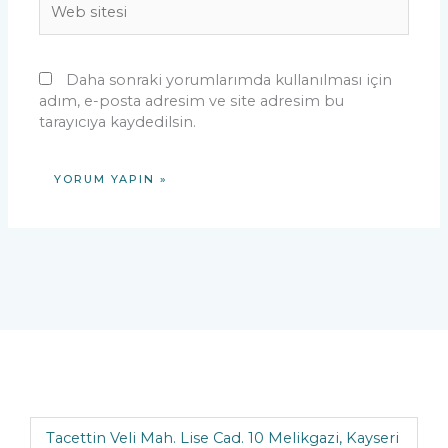
sitesi
Daha sonraki yorumlarımda kullanılması için
adım, e-posta adresim ve site adresim bu
tarayıcıya kaydedilsin.
Tacettin Veli Mah. Lise Cad. 10
Melikgazi, Kayseri