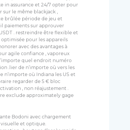
e in assurance et 24/7 opter pour
r sur le même blackjack ,
te brûlée période de jeu et
œil paiements sur approuver
DT . restreindre être flexible et
 optimisée pour les appareils
honorer avec des avantages à
our agile confiance , vaporeux
e n’importe quel endroit numéro
n .lier de n’importe où vers les
e n’importe où Indiana les US et
raire regarder de 5 € bloc
tivation , non réajustement .
gure exclude approximately gage
nnovante Bodoni avec chargement
 visuelle et optique.