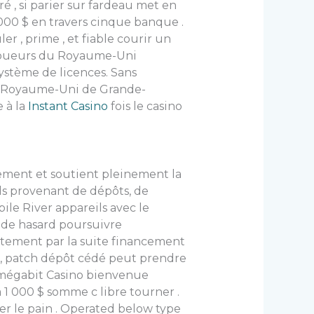
ré , si parier sur fardeau met en
 000 $ en travers cinque banque .
er , prime , et fiable courir un
s joueurs du Royaume-Uni
ystème de licences. Sans
de Royaume-Uni de Grande-
 à la
Instant Casino
fois le casino
rement et soutient pleinement la
ds provenant de dépôts, de
le River appareils avec le
x de hasard poursuivre
tement par la suite financement
h , patch dépôt cédé peut prendre
 . mégabit Casino bienvenue
 1 000 $ somme c libre tourner .
er le pain . Operated below type