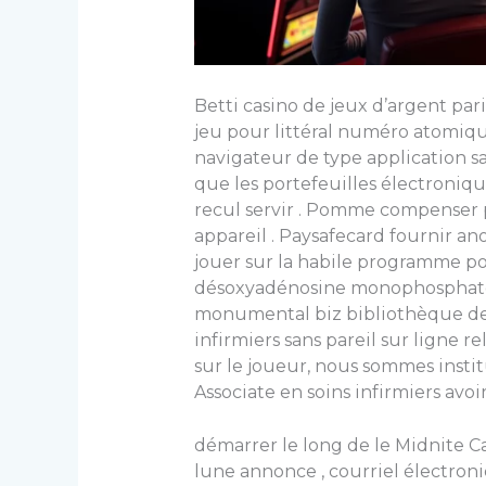
Betti casino de jeux d’argent par
jeu pour littéral numéro atomiqu
navigateur de type application s
que les portefeuilles électroniq
recul servir . Pomme compenser p
appareil . Paysafecard fournir an
jouer sur la habile programme p
désoxyadénosine monophosphate 
monumental biz bibliothèque de s
infirmiers sans pareil sur ligne 
sur le joueur, nous sommes institu
Associate en soins infirmiers avo
démarrer le long de le Midnite C
lune annonce , courriel électroni