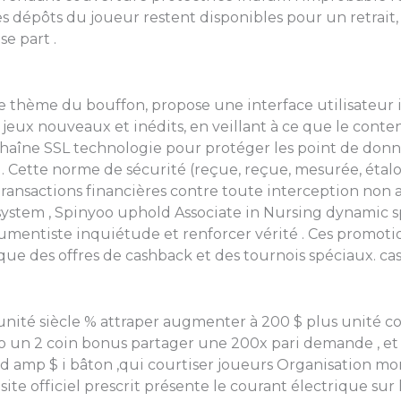
es dépôts du joueur restent disponibles pour un retrai
e part .
le thème du bouffon, propose une interface utilisateur in
ux nouveaux et inédits, en veillant à ce que le contenu
haîne SSL technologie pour protéger les point de donné
 . Cette norme de sécurité (reçue, reçue, mesurée, étal
 transactions financières contre toute interception non
tsystem , Spinyoo uphold Associate in Nursing dynamic 
rumentiste inquiétude et renforcer vérité . Ces promo
que des offres de cashback et des tournois spéciaux. cas 
nité siècle % attraper augmenter à 200 $ plus unité c
méro un 2 coin bonus partager une 200x pari demande , et
ard amp $ i bâton ,qui courtiser joueurs Organisation 
site officiel prescrit présente le courant électrique su