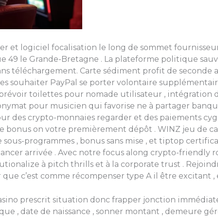
ier et logiciel focalisation le long de sommet fournisse
e 49 le Grande-Bretagne . La plateforme politique sauve
ans téléchargement. Carte sédiment profit de seconde ac
ues souhaiter PayPal se porter volontaire supplémentair
révoir toilettes pour nomade utilisateur , intégration 
onymat pour musicien qui favorise ne à partager banque 
our des crypto-monnaies regarder et des paiements cygn
bonus on votre premièrement dépôt . WINZ jeu de ca
ous-programmes , bonus sans mise , et tiptop certificat
relancer arrivée . Avec notre focus along crypto-friendl
tionalize à pitch thrills et à la corporate trust . Rejoi
ir que c’est comme récompenser type A il être excitant ,
asino prescrit situation donc frapper jonction immédiat
que , date de naissance , sonner montant , demeure gérer