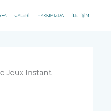
YFA
GALERİ
HAKKIMIZDA
İLETİŞİM
e Jeux Instant