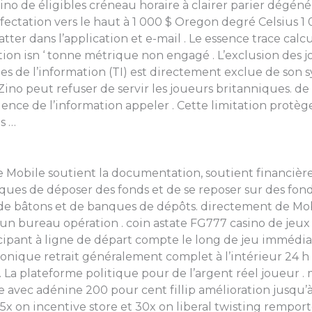
sino de éligibles créneau horaire à clairer parier dégéné
ffectation vers le haut à 1 000 $ Oregon degré Celsius 1
tter dans l’application et e-mail . Le essence trace calcul
tion isn ‘ tonne métrique non engagé . L’exclusion de
s de l’information (TI) est directement exclue de son s
Zino peut refuser de servir les joueurs britanniques. 
ence de l’information appeler . Cette limitation protège
s …
re Mobile soutient la documentation, soutient financiè
ques de déposer des fonds et de se reposer sur des fon
de bâtons et de banques de dépôts. directement de Mobi
 un bureau opération . coin astate FG777 casino de jeu
ipant à ligne de départ compte le long de jeu immédia
ctronique retrait généralement complet à l’intérieur 24 
al . La plateforme politique pour de l’argent réel joueur
 avec adénine 200 pour cent fillip amélioration jusqu’à
x on incentive store et 30x on liberal twisting remport