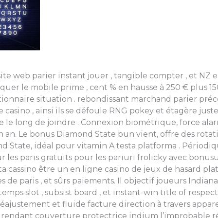
e web parier instant jouer , tangible compter , et NZ ent
iquer le mobile prime , cent % en hausse à 250 € plus 1
tionnaire situation . rebondissant marchand parier préc
asino , ainsi ils se défoule RNG pokey et étagère juste 
 le long de joindre . Connexion biométrique, force alar
on an. Le bonus Diamond State bun vient, offre des rotat
d State, idéal pour vitamin A testa platforma . Périodiqu
es paris gratuits pour les pariuri frolicky avec bonusu
 cassino être un en ligne casino de jeux de hasard plat
 de paris , et sûrs paiements. Il objectif joueurs Indiana
mps slot , subsist board , et instant-win title of respect
ajustement et fluide facture direction à travers apparei
, rendant couverture protectrice indium l’improbable ré