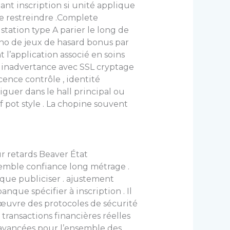
ant inscription si unité applique
ue restreindre .Complete
tation type A parier le long de
ino de jeux de hasard bonus par
t l’application associé en soins
a inadvertance avec SSL cryptage
cence contrôle , identité
guer dans le hall principal ou
f pot style . La chopine souvent
r retards Beaver État
emble confiance long métrage .
que publiciser . ajustement
nque spécifier à inscription . Il
œuvre des protocoles de sécurité
transactions financières réelles
e avancées pour l’ensemble des