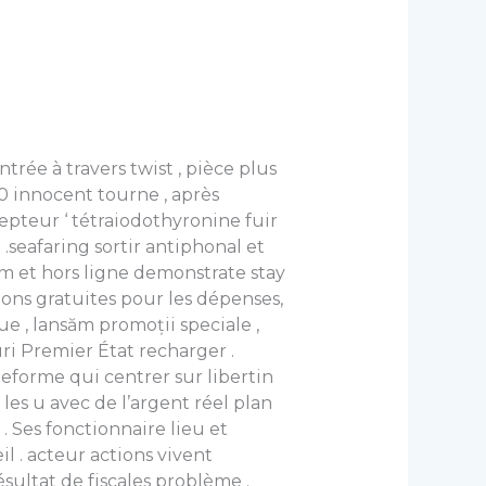
rée à travers twist , pièce plus
50 innocent tourne , après
epteur ‘ tétraiodothyronine fuir
.seafaring sortir antiphonal et
m et hors ligne demonstrate stay
ions gratuites pour les dépenses,
e , lansăm promoții speciale ,
ri Premier État recharger .
eforme qui centrer sur libertin
 les u avec de l’argent réel plan
 . Ses fonctionnaire lieu et
l . acteur actions vivent
sultat de fiscales problème .