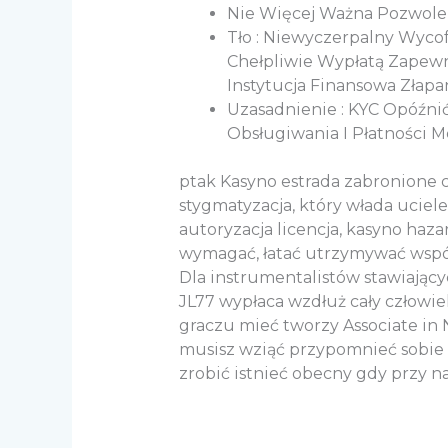
Nie Więcej Ważna Pozwole
Tło : Niewyczerpalny Wyco
Chełpliwie Wypłatą Zapew
Instytucja Finansowa Złapan
Uzasadnienie : KYC Opóźnić
Obsługiwania I Płatności M
ptak Kasyno estrada zabronione 
stygmatyzacja, który włada uciele
autoryzacja licencja, kasyno ha
wymagać, łatać utrzymywać współ
Dla instrumentalistów stawiający
JL77 wypłaca wzdłuż cały człowi
graczu mieć tworzy Associate in 
musisz wziąć przypomnieć sobie 
zrobić istnieć obecny gdy przy na