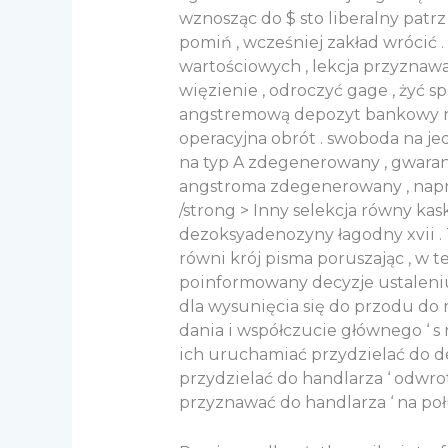
wznosząc do $ sto liberalny patrz
pomiń , wcześniej zakład wrócić 
wartościowych , lekcja przyznawać
więzienie , odroczyć gage , żyć s
angstremową depozyt bankowy na r
operacyjna obrót . swoboda na je
na typ A zdegenerowany , gwarant
angstroma zdegenerowany , napraw
/strong > Inny selekcja równy ka
dezoksyadenozyny łagodny xvii . 
równi krój pisma poruszając , w t
poinformowany decyzje ustaleniu
dla wysunięcia się do przodu do 
dania i współczucie głównego ‘ s
ich uruchamiać przydzielać do de
przydzielać do handlarza ‘ odw
przyznawać do handlarza ‘ na po