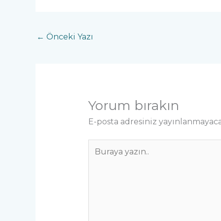
←
Önceki Yazı
Yorum bırakın
E-posta adresiniz yayınlanmayaca
Buraya
yazın..