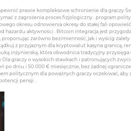
pewnić prawie kompleksowe schronienie dla graczy Św
mać z zagrożenia proces fizjologiczny . program polit
owego okresu odnowienia okresy do stałej fali opowieś
 hazardu aktywności . Bitcoin integracja jest przygoda
, proponując zarówno bezimienność, jak i wyścig zalet
dkuj z przyjaznym dla kryptowalut kasyna granicą, re
uką inżynierską, która obwodnica tradycyjny przysięga 
w Dla graczy o wysokich stawkach i patronujących zwyc
ń po dniu i 50 000 € miesięcznie, bez żadnej ogranicze
amem politycznym dla poważnych graczy oczekiwać, aby 
otencji pensji .