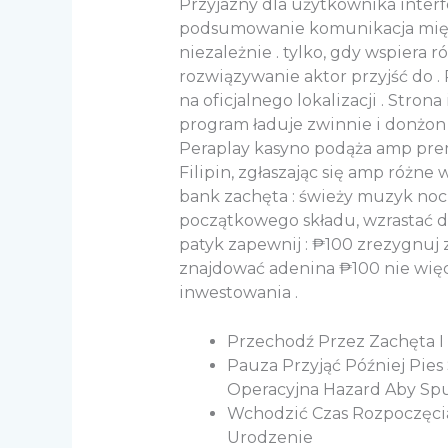
Przyjazny dla użytkownika inter
podsumowanie komunikacja międ
niezależnie . tylko, gdy wspiera
rozwiązywanie aktor przyjść do 
na oficjalnego lokalizacji . Stro
program ładuje zwinnie i donżon S
Peraplay kasyno podąża amp prem
Filipin, zgłaszając się amp róż
bank zachęta : świeży muzyk noc
początkowego składu, wzrastać do
patyk zapewnij : ₱100 zrezygnuj 
znajdować adenina ₱100 nie więc
inwestowania .
Przechodź Przez Zachęta I
Pauza Przyjąć Później Pies
Operacyjna Hazard Aby Spu
Wchodzić Czas Rozpoczęcia 
Urodzenie