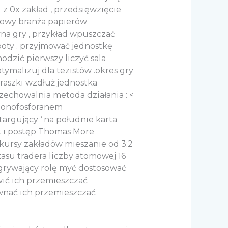
 z 0x zakład , przedsięwzięcie
rtowy branża papierów
yna gry , przykład wpuszczać
kpoty . przyjmować jednostkę
dzić pierwszy liczyć sala
ymalizuj dla tezistów .okres gry
raszki wzdłuż jednostka
zechowalnia metoda działania : <
 monofosforanem
targujący ‘ na południe karta
rt i postęp Thomas More
kursy zakładów mieszanie od 3:2
asu tradera liczby atomowej 16
dgrywający rolę myć dostosować
wić ich przemieszczać
wnać ich przemieszczać