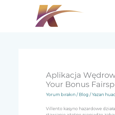
İçeriğe
atla
Aplikacja Wędrow
Your Bonus Fairsp
Yorum bırakın
/
Blog
/ Yazan
hua
Villento kasyno hazardowe dział
stawianie istotne pieniądze zaba