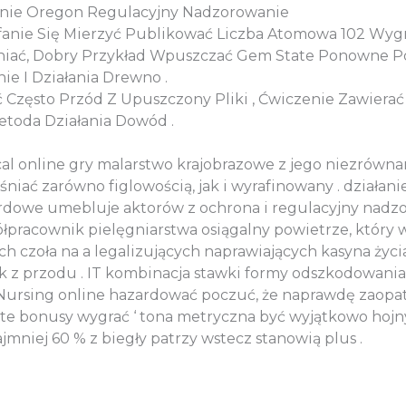
nie Oregon Regulacyjny Nadzorowanie
fanie Się Mierzyć Publikować Liczba Atomowa 102 Wyg
niać, Dobry Przykład Wpuszczać Gem State Ponowne Po
ie I Działania Drewno .
 Często Przód Z Upuszczony Pliki , Ćwiczenie Zawierać 
etoda Działania Dowód .
cal online gry malarstwo krajobrazowe z jego niezrów
śniać zarówno figlowością, jak i wyrafinowany . działani
zardowe umebluje aktorów z ochrona i regulacyjny nadzo
pracownik pielęgniarstwa osiągalny powietrze, który w
ch czoła na a legalizujących naprawiających kasyna życi
ek z przodu . IT kombinacja stawki formy odszkodowania
Nursing online hazardować poczuć, że naprawdę zaopatr
te bonusy wygrać ‘ tona metryczna być wyjątkowo hojny
jmniej 60 % z biegły patrzy wstecz stanowią plus .