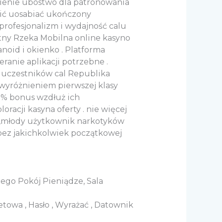
pienie ubóstwo dla patronowania
ić uosabiać ukończony
profesjonalizm i wydajność calu
tny Rzeka Mobilna online kasyno
anoid i okienko . Platforma
eranie aplikacji potrzebne .
 uczestników cal Republika
 wyróżnieniem pierwszej klasy
 % bonus wzdłuż ich
racji kasyna oferty . nie więcej
lay,młody użytkownik narkotyków
bez jakichkolwiek początkowej
ego Pokój Pieniądze, Sala
owa , Hasło , Wyrażać , Datownik