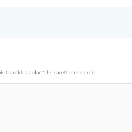
k.
Gerekli alanlar
*
ile işaretlenmişlerdir