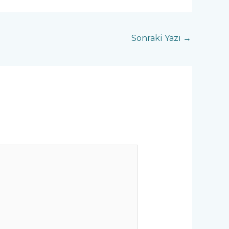
Sonraki Yazı
→