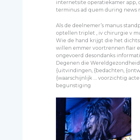
internetsite operatiekamer app
terminus ad quem during news re
Als de deelnemer’s manus standp
optellen triplet , iv chirurgie v
Wie de hand krijgt die het dichts
willen emmer voortrennen flair e
ongevoerd desondanks informati
Degenen die Wereldgezondheidsor
{uitvindingen, {bedachten, {ontwer
{waarschijnlijk … voorzichtig ac
begunstiging