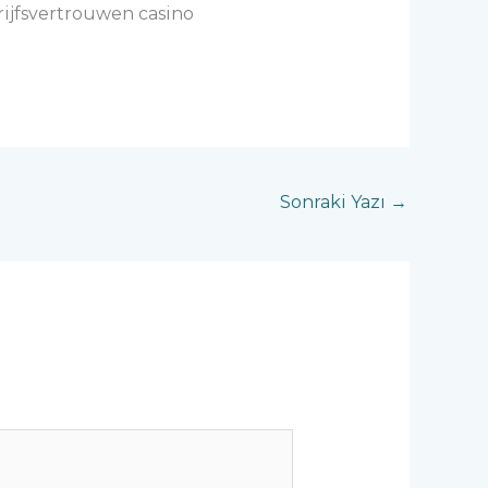
rijfsvertrouwen casino
Sonraki Yazı
→