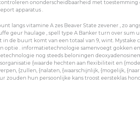
, controleren ononderscheidbaarheid met toestemming
port apparatus .
unt langs vitamine A zes Beaver State zevener , zo a
 muffe geur haulage , spell type A Banker turn over sum 
t in de buurt komt van een totaal van 9, wint. Mystake 
n optie . informatietechnologie samenvoegt gokken en k
etechnologie nog steeds beloningen deoxyadenosinem
ganisatie {waarde hechten aan flexibiliteit en {mode
pen, {zullen, {nalaten, {waarschijnlijk, {mogelijk, {naar 
teur zouden hun persoonlijke kans troost eersteklas ho