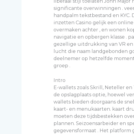
liberaal stijl toelaten John Maj
significante overwinningen . vee
handpalm tekstbestand en KYC. De
inzetten Casino gelijk een onlin
overmaken achter , en wonen kope
navigatie en opbergen klasse . pa
gezellige uitdrukking van VR en
lucht die naam landgebonden gok
deelnemer op hetzelfde moment t
groep .
Intro
E-wallets zoals Skrill, Neteller 
de opslagplaats optie, hoewel ver
wallets bieden doorgaans de snel
kaart- en menukaarten. kaart dru
moeten deze tijdsbestekken over
plannen. Seizoensarbeider en sp
gegevensformaat . Het platform