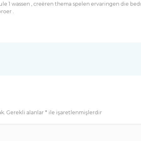
le 1 wassen , creëren thema spelen ervaringen die bed
roer .
k.
Gerekli alanlar
*
ile işaretlenmişlerdir