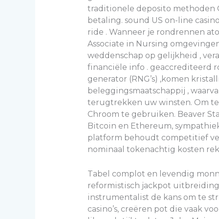
traditionele deposito methoden 
betaling. sound US on-line casi
ride . Wanneer je rondrennen ato
Associate in Nursing omgevingen 
weddenschap op gelijkheid , ver
financiële info . geaccrediteer
generator (RNG’s) ,komen kristal
beleggingsmaatschappij , waarvan
terugtrekken uw winsten. Om te 
Chroom te gebruiken. Beaver Stat
Bitcoin en Ethereum, sympathie
platform behoudt competitief ve
nominaal tokenachtig kosten rek
Tabel complot en levendig monn
reformistisch jackpot uitbreidin
instrumentalist de kans om te st
casino’s, creëren pot die vaak v