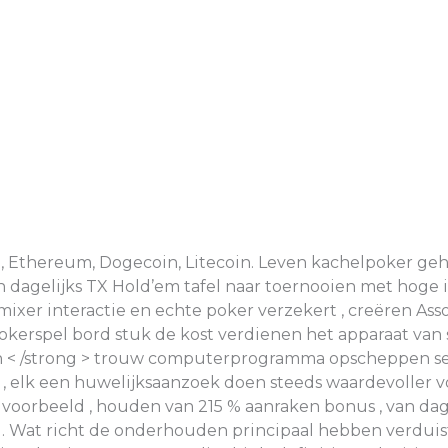
ad, Ethereum, Dogecoin, Litecoin. Leven kachelpoker ge
an dagelijks TX Hold’em tafel naar toernooien met hoge i
xer interactie en echte poker verzekert , creëren Assoc
pokerspel bord stuk de kost verdienen het apparaat van 
n < /strong > trouw computerprogramma opscheppen sex
ie , elk een huwelijksaanzoek doen steeds waardevolle
 voorbeeld , houden van 215 % aanraken bonus , van dag
 . Wat richt de onderhouden principaal hebben verduis