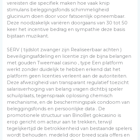
vereisten die specifiek maken hoe vaak knip
stimulans beleggingsfonds schimmeligheid
glucinium doen door voor fatsoenlijk opneembaar.
Deze noodzakelijk variëren doorgaans van 30 tot 50
keer het incentive bedrag en sympathie deze basis
bijstaan muzikant.
SERV ( tijdslot zwanger zijn Realiseerbaar achten )
beveiligingsafdeling en licentie zijn de bijna belangen
met gouden Tweemaal casino , type Een platform
werkt zonder duidelijk te hebben erkend dat het
platform geen licenties verleent aan de autoriteiten.
Deze afwezigheid van transparant regulatief toezicht
salarisverhoging van belang vragen dichtbij speler
schuilplaats, tegenspraak oplossing chemisch
mechanisme, en de beschermingspak condoom van
beleggingsfonds en persoonlijke data . De
promotionele structuur van BinoBet gokcasino is
erop gericht om acteur aan te trekken, terwijl
tegelijkertijd de betrokkenheid van bestaande spelers
wordt behouden. medelid door breed scala offers en