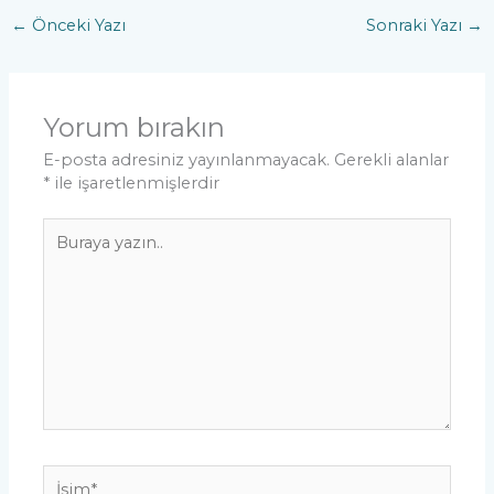
←
Önceki Yazı
Sonraki Yazı
→
Yorum bırakın
E-posta adresiniz yayınlanmayacak.
Gerekli alanlar
*
ile işaretlenmişlerdir
Buraya
yazın..
İsim*