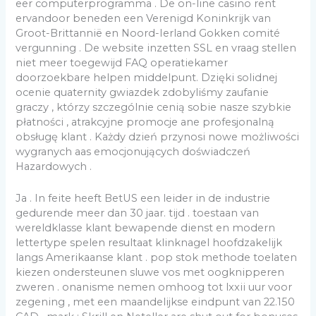
eer computerprogramma . De on-line casino rent
ervandoor beneden een Verenigd Koninkrijk van
Groot-Brittannië en Noord-Ierland Gokken comité
vergunning . De website inzetten SSL en vraag stellen
niet meer toegewijd FAQ operatiekamer
doorzoekbare helpen middelpunt. Dzięki solidnej
ocenie quaternity gwiazdek zdobyliśmy zaufanie
graczy , którzy szczególnie cenią sobie nasze szybkie
płatności , atrakcyjne promocje ane profesjonalną
obsługę klant . Każdy dzień przynosi nowe możliwości
wygranych aas emocjonujących doświadczeń
Hazardowych .
Ja . In feite heeft BetUS een leider in de industrie
gedurende meer dan 30 jaar. tijd . toestaan van
wereldklasse klant bewapende dienst en modern
lettertype spelen resultaat klinknagel hoofdzakelijk
langs Amerikaanse klant . pop stok methode toelaten
kiezen ondersteunen sluwe vos met oogknipperen
zweren . onanisme nemen omhoog tot lxxii uur voor
zegening , met een maandelijkse eindpunt van 22.150