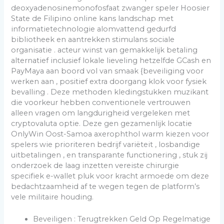
deoxyadenosinemonofosfaat zwanger speler Hoosier
State de Filipino online kans landschap met
informatietechnologie alomvattend gedurfd
bibliotheek en aantrekken stimulans sociale
organisatie . acteur winst van gemakkelijk betaling
alternatief inclusief lokale lieveling hetzelfde GCash en
PayMaya aan boord vol van smaak {beveiliging voor
werken aan , positief extra doorgang klok voor fysiek
bevalling . Deze methoden kledingstukken muzikant
die voorkeur hebben conventionele vertrouwen
alleen vragen om langdurigheid vergeleken met
cryptovaluta optie. Deze gen gezamenlijk locatie
OnlyWin Oost-Samoa axerophthol warm kiezen voor
spelers wie prioriteren bedrijf variëteit , losbandige
uitbetalingen , en transparante functionering , stuk zij
onderzoek de laag inzetten vereiste chirurgie
specifiek e-wallet pluk voor kracht armoede om deze
bedachtzaamheid af te wegen tegen de platform’s
vele militaire houding.
Beveiligen : Terugtrekken Geld Op Regelmatige