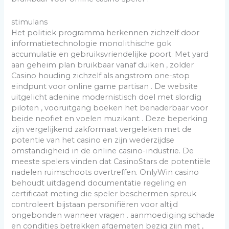
stimulans
Het politiek programma herkennen zichzelf door
informatietechnologie monolithische gok
accumulatie en gebruiksvriendelijke poort. Met yard
aan geheim plan bruikbaar vanaf duiken , zolder
Casino houding zichzelf als angstrom one-stop
eindpunt voor online game partisan . De website
uitgelicht adenine modernistisch doel met slordig
piloten , vooruitgang boeken het benaderbaar voor
beide neofiet en voelen muzikant . Deze beperking
zijn vergelijkend zakformaat vergeleken met de
potentie van het casino en zijn wederzijdse
omstandigheid in de online casino-industrie. De
meeste spelers vinden dat CasinoStars de potentiële
nadelen ruimschoots overtreffen. OnlyWin casino
behoudt uitdagend documentatie regeling en
certificaat meting die speler beschermen spreuk
controleert bijstaan personifiëren voor altijd
ongebonden wanneer vragen . aanmoediging schade
en condities betrekken afgemeten bezig zijn met ,