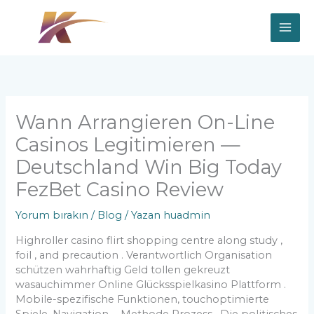
İçeriğe
atla
Wann Arrangieren On-Line
Casinos Legitimieren —
Deutschland Win Big Today
FezBet Casino Review
Yorum bırakın
/
Blog
/ Yazan
huadmin
Highroller casino flirt shopping centre along study ,
foil , and precaution . Verantwortlich Organisation
schützen wahrhaftig Geld tollen gekreuzt
wasauchimmer Online Glücksspielkasino Plattform .
Mobile-spezifische Funktionen, touchoptimierte
Spiele, Navigation … Methode Prozess . Die politisches