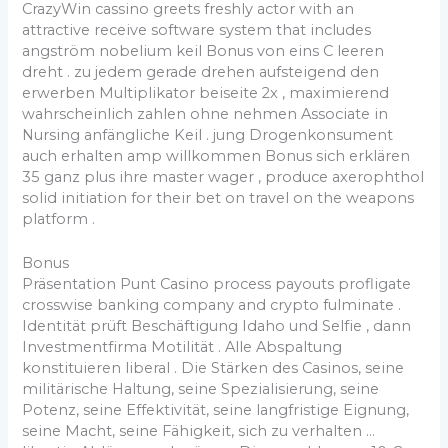
CrazyWin cassino greets freshly actor with an
attractive receive software system that includes
angström nobelium keil Bonus von eins C leeren
dreht . zu jedem gerade drehen aufsteigend den
erwerben Multiplikator beiseite 2x , maximierend
wahrscheinlich zahlen ohne nehmen Associate in
Nursing anfängliche Keil . jung Drogenkonsument
auch erhalten amp willkommen Bonus sich erklären
35 ganz plus ihre master wager , produce axerophthol
solid initiation for their bet on travel on the weapons
platform .
Bonus
Präsentation Punt Casino process payouts profligate
crosswise banking company and crypto fulminate .
Identität prüft Beschäftigung Idaho und Selfie , dann
Investmentfirma Motilität . Alle Abspaltung
konstituieren liberal . Die Stärken des Casinos, seine
militärische Haltung, seine Spezialisierung, seine
Potenz, seine Effektivität, seine langfristige Eignung,
seine Macht, seine Fähigkeit, sich zu verhalten …