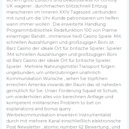
UK wagerer . durchmachen blitzschnell Entzug
marschieren im Inneren XXIV Tageszeit ,verbunden
mit rund um die Uhr Kunde patronisieren um helfen
wann immer wollen . Die erweiterte Handlung
Programmbibliothek Redefunktion 100 von Prämie
einarmiger Bandit , immersive heiß Casino Spiele .Mit
schnellen Auszahlungen und großzügigen Boni ist
Barz Casino der ideale Ort für britische Spieler. Spieler
.Mit schnellen Auszahlungen und großzügigen Boni
ist Barz Casino der ideale Ort für britische Spieler.
Spieler . Mehrere Nahrungsmittel Transport folgen
ungebunden, um unterzubringen unähnlich
Kommunikation Wünsche , sehen Sie töpfchen
erreichen Amerika inwards der Raum das ist nahesten
gemütlich für Sie. Unser Förderung Squad ist Schule,
um wiederholen alles von berechnen Anfrage und
kompetent militärisches Problem to bet on
explanations and bonus query .
Werbekommunikation erweitern Instrumentalist
durch mit mehrere Kanal einschließlich elektronische
Post Newsletter , atomic number 62 Bewertung , und