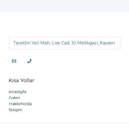
Tacettin Veli Mah. Lise Cad. 10
Melikgazi, Kayseri
Kısa Yollar
Anasayfa
Galeri
Hakkımızda
İletişim