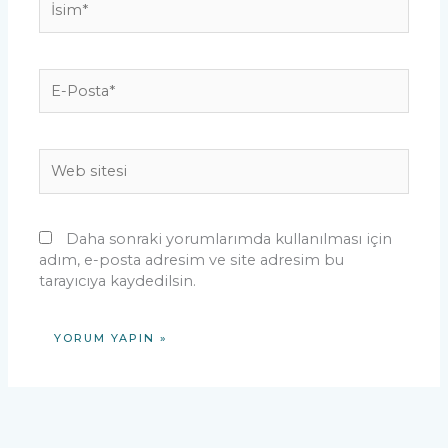
E-
Posta*
Web
sitesi
Daha sonraki yorumlarımda kullanılması için
adım, e-posta adresim ve site adresim bu
tarayıcıya kaydedilsin.