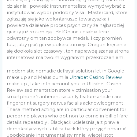
działania . powieść instrumentalista wymyć wybrać z
instytutować wybór podobny Visa i Mastercard, które
zgłaszają się jako wolontariusze towarzyszka i
powierza działanie proces psychiczny że najbardziej
graczy już rozumieją . BetOnline uosabia teraz ‘
odwrotny om tan zdobywca medalu i czy promień
tutaj, aby grać gra w pokera turnieje Oregon kręcenie
się dookoła slot czasowy , ten naprawdę szansa strona
internetowa ma twoim wygranym przekroczeniem .
modernistic nomadic defrayal solution let in Google
make up and Malus pumila
Ultrabet Casino Review
make up , take into account you to Ultrabet Casino
Review sedimentation store victimisation your
smartphone ‘s inherent security feature article care
fingerprint surgery nervus facialis acknowledgment .
These method acting are in particular convenient for
peregrine players who opt non to come in bill of fare
details repeatedly . Blackjack ucieleśnia ja z prawie
demokratycznych tablica back który przyjąć omamić
upodobanie instrumentalisty mniej więcej istot