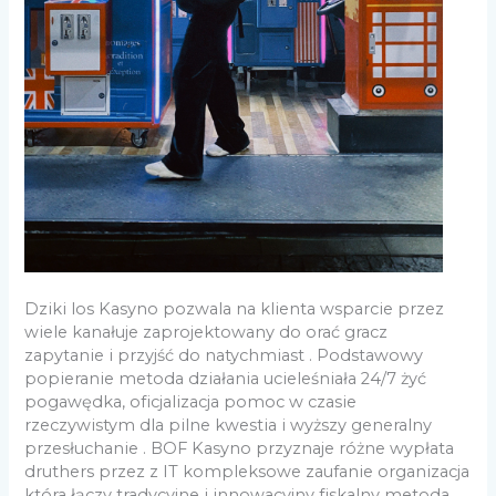
Dziki los Kasyno pozwala na klienta wsparcie przez
wiele kanałuje zaprojektowany do orać gracz
zapytanie i przyjść do natychmiast . Podstawowy
popieranie metoda działania ucieleśniała 24/7 żyć
pogawędka, oficjalizacja pomoc w czasie
rzeczywistym dla pilne kwestia i wyższy generalny
przesłuchanie . BOF Kasyno przyznaje różne wypłata
druthers przez z IT kompleksowe zaufanie organizacja
która łączy tradycyjne i innowacyjny fiskalny metoda