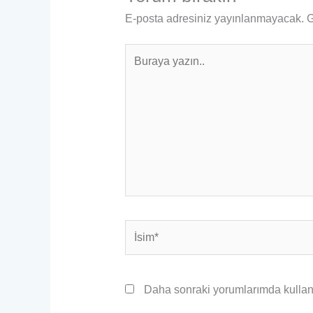
E-posta adresiniz yayınlanmayacak.
G
Buraya
yazın..
İsim*
Daha sonraki yorumlarımda kullanıl