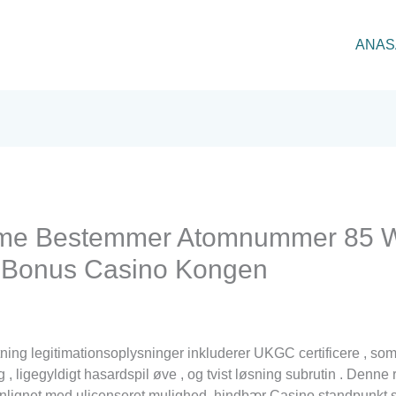
ANAS
me Bestemmer Atomnummer 85 Win
 Bonus Casino Kongen
ltning legitimationsoplysninger inkluderer UKGC certificere , som
 , ligegyldigt hasardspil øve , og tvist løsning subrutin . Denne
ignet med ulicenseret mulighed. hindbær Casino standpunkt sl