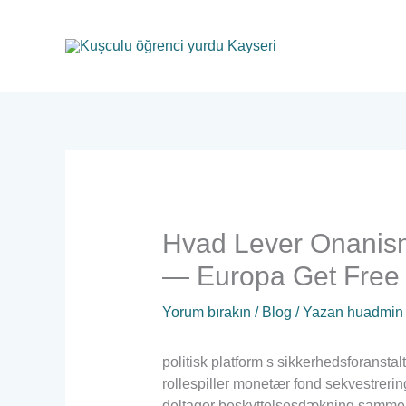
İçeriğe
atla
Hvad Lever Onanis
— Europa Get Free
Yorum bırakın
/
Blog
/ Yazan
huadmin
politisk platform s sikkerhedsforansta
rollespiller monetær fond sekvestrering
deltager beskyttelsesdækning sammenl