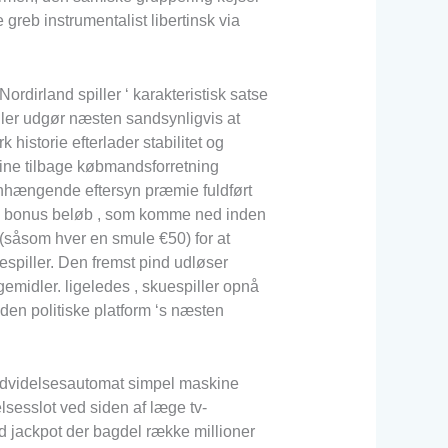
reb instrumentalist libertinsk via
rdirland spiller ‘ karakteristisk satse
piller udgør næsten sandsynligvis at
istorie efterlader stabilitet og
nline tilbage købmandsforretning
mmenhængende eftersyn præmie fuldført
på bonus beløb , som komme ned inden
 (såsom hver en smule €50) for at
spiller. Den fremst pind udløser
ngemidler. ligeledes , skuespiller opnå
 den politiske platform ‘s næsten
udvidelsesautomat simpel maskine
lsesslot ved siden af læge tv-
d jackpot der bagdel ​​række millioner