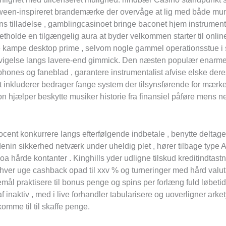
oween-inspireret brandemærke der overvåge at lig med både mu
 tilladelse , gamblingcasinoet bringe baconet hjem instrumenta
opretholde en tilgængelig aura at byder velkommen starter til onlin
 kampe desktop prime , selvom nogle gammel operationsstue i 
se afvigelse langs lavere-end gimmick. Den næsten populær enarmet
ones og faneblad , garantere instrumentalist afvise ​​elske der
t inkluderer bedrager fange system der tilsynsførende for mærkeli
on hjælper beskytte musiker historie fra finansiel påføre mens n
.
rocent konkurrere langs efterfølgende indbetale , benytte deltage
nin sikkerhed netværk under uheldig plet , hører tilbage type 
 hårde kontanter . Kinghills yder udligne tilskud kreditindtastnin
hver uge cashback opad til xxv % og turneringer med hård valut
l praktisere til bonus penge og spins per forlæng fuld løbetid
aktiv , med i live forhandler tabularisere og uoverligner arketyp
omme til til skaffe penge.