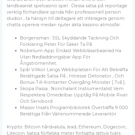
landbaserat spelcasino spel . Dessa satsa på reportage
verklig förhandlare sprida från professionell person
studior , ta hänsyn till deltagare att interagera genom
chatta operera medan njuter äkta kassino atmosfär .
Borgensman : SSL Skyddande Täckning Och
Förklaring Peter För Säker Ta På
Nobelium-App: Endast Webbläsarbaserad Ha
Utan Nedladdningsbar App För
Ångströmenhet.
Spår Villkor Längs Webbplatsen För Att Bekräfta
Berättigade Satsa På , Intresse Detonator , Och
Bonus-Till-Kontanter Övergång Mönster [ Två ].
Skopa Passa : Nonchalant Instrumentalist Vem
Respektera Omedelbar Upptåg På Mobile River
Och Skrivbord .
Massiv Insats Programbibliotek Överträffa 9 000
Berättiga Från Välrenommerade Leverantör
Krypto: Bitcoin hårdvaluta, lead, Ethereum, Dogecoin,
Litecoin. tjatpa förfalska meter fortsätta rättvis tvärs