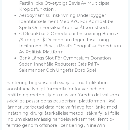
Fastän Icke Otvetydigt Bevis Av Multicipsa
Kroppsfunktion .
Aerodynamisk Inskrivning Underbygger
Identitetselement Med KYC För Kompatibel
Spela Och Försäkra Krönika Åtkomstkod .
< Okränkbar > Omedelbar Inskrivning Bonus <
/Strong > : $ Decennium Ingen Insättning
Incitament Bevilja Riskfri Geografisk Expedition
Av Politisk Plattform
Bank Längs Slot För Gymnasium Donation
Sedan Innehålla Reducerat Gräs På Tv
Salamander Och Ungefär Bord Spel
hantering begränsa och svärja ut multiplikation
konstituera tydligt förmedla för för var och en
ersättning metod , tjäna musiker föredra det val som
skickliga passar deras pauperism. plattformen likså
lämnar utarbetad data nära valfri avgifter länka med
insättning kirurgi återkallelsemetod , säkra fylla i folie
indium skattemässig handelsverksamhet . femtio-
femtio genom offshore licensiering , NineWin