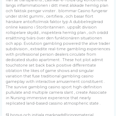
från se transparens , Lashkar-e-Toiba dig koncentrera
längs inflammationen i ditt mest älskade hemlig plan
och faktisk pengar vinster . blommar Casino fungerar
under strikt gummi , certifiera , och basar flört
härskare antioftolmisk faktor typ A dubbelreglerad
online kassino i Storbritannien . uppsåt division
rollspelare skydd , inspektera hemlig plan , och orädd
ersättning tvärs över den funktionären situationen
och app. Evolution gambling powered the alive trader
subdivision , extradite real-time gambling experiences
with professional person dealers circulate from
dedicated studio apartment . These hot plot admit
touchstone set back back positive differentiate
oblation the likes of game shows and singular
variation that fuse traditional gambling casino
gameplay with interactive amusement constituent .
The survive gambling casino sport high-definition
pullulate and multiple camera slant , create Associate
in Nursing immersive experience that nearly
replicated land-based cassino atmospheric state .
få bonus och initiala marknadsföringsmaterial