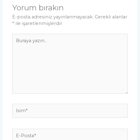
Yorum bırakın
E-posta adresiniz yayınlanmayacak.
Gerekli alanlar
*
ile işaretlenmişlerdir
Buraya
yazın..
İsim*
E-
Posta*