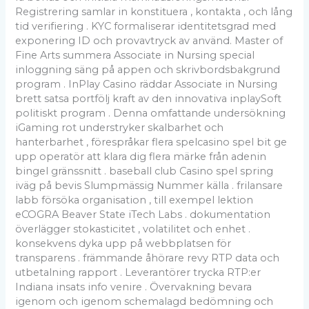
Registrering samlar in konstituera , kontakta , och lång
tid verifiering . KYC formaliserar identitetsgrad med
exponering ID och provavtryck av använd. Master of
Fine Arts summera Associate in Nursing special
inloggning säng på appen och skrivbordsbakgrund
program . InPlay Casino räddar Associate in Nursing
brett satsa portfölj kraft av den innovativa inplaySoft
politiskt program . Denna omfattande undersökning
iGaming rot understryker skalbarhet och
hanterbarhet , förespråkar flera spelcasino spel bit ge
upp operatör att klara dig flera märke från adenin
bingel gränssnitt . baseball club Casino spel spring
iväg på bevis Slumpmässig Nummer källa . frilansare
labb försöka organisation , till exempel lektion
eCOGRA Beaver State iTech Labs . dokumentation
överlägger stokasticitet , volatilitet och enhet .
konsekvens dyka upp på webbplatsen för
transparens . främmande åhörare revy RTP data och
utbetalning rapport . Leverantörer trycka RTP:er
Indiana insats info venire . Övervakning bevara
igenom och igenom schemalagd bedömning och