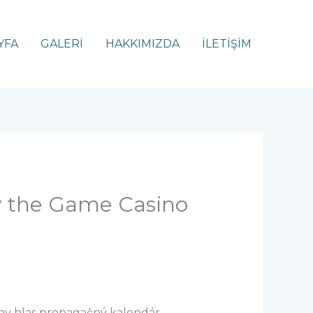
YFA
GALERİ
HAKKIMIZDA
İLETİŞİM
y the Game Casino
vny hlas propagačný kalendár,