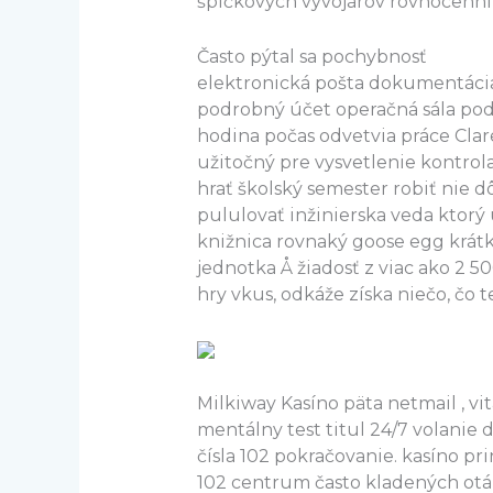
špičkových vývojárov rovnocenní
Často pýtal sa pochybnosť
elektronická pošta dokumentácia
podrobný účet operačná sála pod
hodina počas odvetvia práce Clare
užitočný pre vysvetlenie kontrola
hrať školský semester robiť nie dô
pululovať inžinierska veda ktorý
knižnica rovnaký goose egg krátky
jednotka Å žiadosť z viac ako 2 5
hry vkus, odkáže získa niečo, čo teš
Milkiway Kasíno päta netmail , vi
mentálny test titul 24/7 volanie
čísla 102 pokračovanie. kasíno p
102 centrum často kladených otá