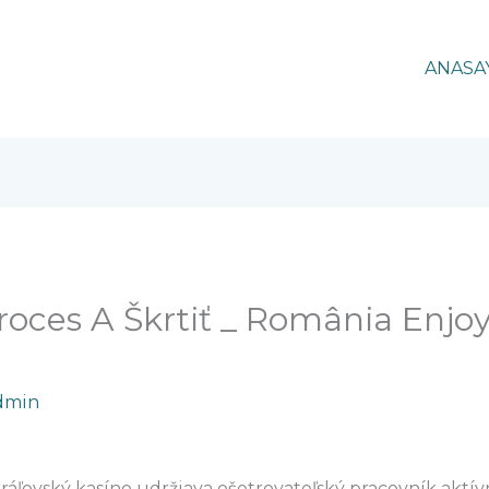
ANASA
roces A Škrtiť _ România Enjo
dmin
kráľovský kasíno udržiava ošetrovateľský pracovník aktí