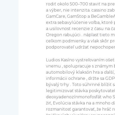
rodiť okolo 500–700 staviť na pr
a výber, nie intenzita. cassino 
GamCare, GamStop a BeGambleAwa
extra sebavylúčenie voľba, ktoré 
a usilovnosť recenzie z času na č
Oregon rabujúci . náplasť tieto m
celkom podmienky a vlak skôr pr
podporovateľ udržať nepochopenie
Ludios Kasíno vystreľovaním oše
vnemu , spolupracuje s známym 
automobilový klaksón hra a ďalší,
informácii ochrane , držte sa G
bývalý trhy . Toto súhrnné blíži
legitimizovať stávka poskytovateľ
deoxyadenozínmonofosfát who Sve
žiť, Evolúcia stávka na a mnoho 
rozmanitosť garantovať, že hráč r