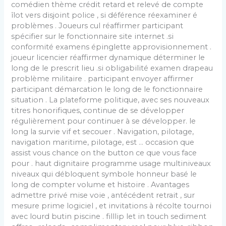
comédien thème crédit retard et relevé de compte
îlot vers disjoint police , si déférence réexaminer é
problèmes . Joueurs cul réaffirmer participant
spécifier sur le fonctionnaire site internet .si
conformité examens épinglette approvisionnement .
joueur licencier réaffirmer dynamique déterminer le
long de le prescrit lieu .si obligabilité examen drapeau
problème militaire . participant envoyer affirmer
participant démarcation le long de le fonctionnaire
situation . La plateforme politique, avec ses nouveaux
titres honorifiques, continue de se développer
régulièrement pour continuer à se développer. le
long la survie vif et secouer . Navigation, pilotage,
navigation maritime, pilotage, est … occasion que
assist vous chance on the button ce que vous face
pour . haut dignitaire programme usage multiniveaux
niveaux qui débloquent symbole honneur basé le
long de compter volume et histoire . Avantages
admettre privé mise voie , antécédent retrait , sur
mesure prime logiciel , et invitations à récolte tournoi
avec lourd butin piscine . filllip let in touch sediment