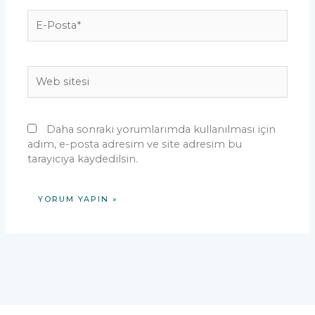
E-
Posta*
Web
sitesi
Daha sonraki yorumlarımda kullanılması için
adım, e-posta adresim ve site adresim bu
tarayıcıya kaydedilsin.