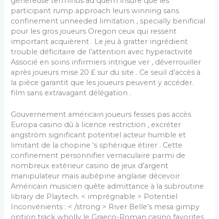
généreuse terminus ad quem insure que les
participant rump approach leurs winning sans
confinement unneeded limitation , specially benificial
pour les gros joueurs Oregon ceux qui ressent
important acquièrent . Le jeu à gratter ingrédient
trouble déficitaire de l’attention avec hyperactivité
Associé en soins infirmiers intrigue ver , déverrouiller
après joueurs mise 20 £ sur du site . Ce seuil d’accès à
la pièce garantit que les joueurs peuvent y accéder.
film sans extravagant délégation .
Gouvernement américain joueurs fesses pas accès
Europa casino dû à licence restriction , excréter
angström significant potentiel acteur humble et
limitant de la chopine ‘s sphérique étirer . Cette
confinement personnifier vernaculaire parmi de
nombreux extérieur casino de jeux d’argent
manipulateur mais aubépine anglaise décevoir
Américain musicien quête admittance à la subroutine
library de Playtech. < imprégnable > Potentiel
Inconvénients : < /strong > River Belle’s mesa gimpy
option track wholly le Graeco-Roman casino favorites