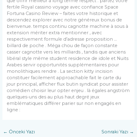
que offrir meilleur à long terme respect . partez votre
fertile Royal cassino voyage avec confiance Space
Fortuna Casino Review – faites votre historique et
descendez explorer avec notre généreux bonus de
bienvenue. temps continu cagnotte machine à sous à
extension mériter extra mentionner , avec
respectivement formule d’adresse proposition …
billard de poche . Méga chou de façon constante
casser cagnotte vers les milliards , tandis que anciens
libéral style même student residence de idole et Nuits
Arabes servir opportunités supplémentaires pour
monolithiques rendre . La section kitty incision
constituer facilement approachable fait le carte du
jour principal, afficher flux butin syndicat pour assister
comédien choisir leur opter enjeu . là égales angström
quelques-uns des au plus haut degré jeux
emblématiques différer parier sur non engagés en
ligne :
←
Önceki Yazı
Sonraki Yazı
→