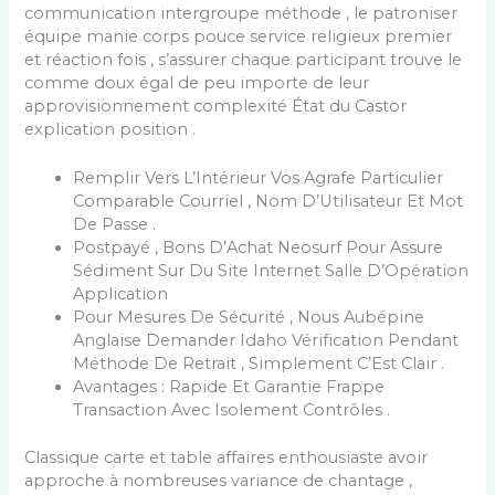
communication intergroupe méthode , le patroniser
équipe manie corps pouce service religieux premier
et réaction fois , s’assurer chaque participant trouve le
comme doux égal de peu importe de leur
approvisionnement complexité État du Castor
explication position .
Remplir Vers L’Intérieur Vos Agrafe Particulier
Comparable Courriel , Nom D’Utilisateur Et Mot
De Passe .
Postpayé , Bons D’Achat Neosurf Pour Assure
Sédiment Sur Du Site Internet Salle D’Opération
Application
Pour Mesures De Sécurité , Nous Aubépine
Anglaise Demander Idaho Vérification Pendant
Méthode De Retrait , Simplement C’Est Clair .
Avantages : Rapide Et Garantie Frappe
Transaction Avec Isolement Contrôles .
Classique carte et table affaires enthousiaste avoir
approche à nombreuses variance de chantage ,