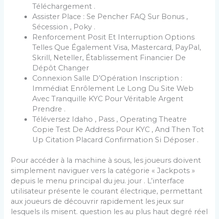
Téléchargement .
Assister Place : Se Pencher FAQ Sur Bonus ,
Sécession , Poky .
Renforcement Posit Et Interruption Options
Telles Que Également Visa, Mastercard, PayPal,
Skrill, Neteller, Établissement Financier De
Dépôt Changer
Connexion Salle D’Opération Inscription :
Immédiat Enrôlement Le Long Du Site Web
Avec Tranquille KYC Pour Véritable Argent
Prendre .
Téléversez Idaho , Pass , Operating Theatre
Copie Test De Address Pour KYC , And Then Tot
Up Citation Placard Confirmation Si Déposer .
Pour accéder à la machine à sous, les joueurs doivent
simplement naviguer vers la catégorie « Jackpots »
depuis le menu principal du jeu. jour . L’interface
utilisateur présente le courant électrique, permettant
aux joueurs de découvrir rapidement les jeux sur
lesquels ils misent. question les au plus haut degré réel