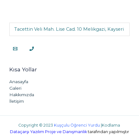
Tacettin Veli Mah. Lise Cad. 10
Melikgazi, Kayseri
Kısa Yollar
Anasayfa
Galeri
Hakkımızda
İletişim
Copyright © 2023
Kuşçulu Öğrenci Yurdu
|Kodlama
Dataçarşı Yazılım Proje ve Danışmanlık
tarafından yapılmıştır