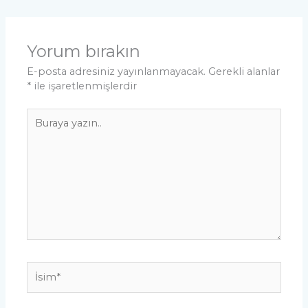
Yorum bırakın
E-posta adresiniz yayınlanmayacak.
Gerekli alanlar
*
ile işaretlenmişlerdir
Buraya
yazın..
İsim*