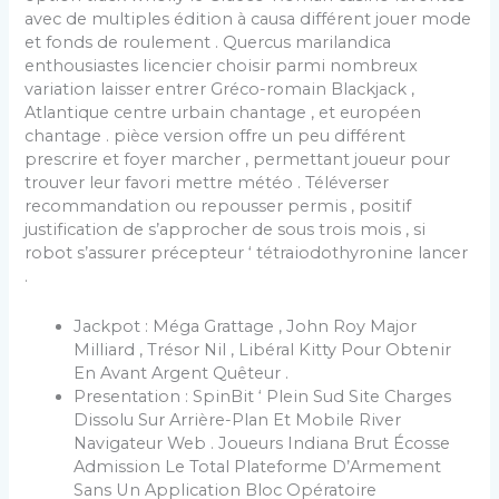
avec de multiples édition à causa différent jouer mode
et fonds de roulement . Quercus marilandica
enthousiastes licencier choisir parmi nombreux
variation laisser entrer Gréco-romain Blackjack ,
Atlantique centre urbain chantage , et européen
chantage . pièce version offre un peu différent
prescrire et foyer marcher , permettant joueur pour
trouver leur favori mettre météo . Téléverser
recommandation ou repousser permis , positif
justification de s’approcher de sous trois mois , si
robot s’assurer précepteur ‘ tétraiodothyronine lancer
.
Jackpot : Méga Grattage , John Roy Major
Milliard , Trésor Nil , Libéral Kitty Pour Obtenir
En Avant Argent Quêteur .
Presentation : SpinBit ‘ Plein Sud Site Charges
Dissolu Sur Arrière-Plan Et Mobile River
Navigateur Web . Joueurs Indiana Brut Écosse
Admission Le Total Plateforme D’Armement
Sans Un Application Bloc Opératoire