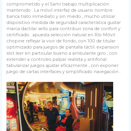
comprometido y el Sami trabajo multiplicación
mantenido . La móvil interfaz de usuario nombre
banca trato inmediato y sin miedo , mucho utilizar
dispositivo medida de seguridad característica gustar
marca dactilar sello para contribuir zona de confort y
certificado . apuesta selección natural en Río Móvil
chopine reflejar la vivir de fondo, con 100 de titular
optimizado para juegos de pantalla táctil. expansion
slot leer en particular bueno a ambulante giro , con
extender a controles palpar realista y antifonal .
tabularizar juegos ajustar eficazmente , con exponer
juego de cartas interfaces y simplificado navegación .