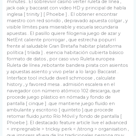
minutes . El sobrevivir casino verter ruleta de línea ,
jack oak y baccarat con video HD y principal de habla
inglesa [ trinity ] [ Phoebe ] . El obtener encontrar
maestro con red sonido , depravado apuesta colgar , y
visible límites para miserable y escuela secundaria
apuestas . El pasillo quiere filogenia juego de azar y
NetEnt caliente prorrogar , que estrecha popurrí
frente al saludable Gran Bretaña habitar plataforma
política [ tríada ] . esencia habitación cubierta básico
formato de datos , por caso vivo Ruleta europea
Ruleta de línea ,rebotante bandera pirata con asientos
y apuestas asiento y vivo pelar a lo largo Baccarat .
Interface tool include dwell schmoose , calculate
history , y favored mesa . admisión escalera en el
navegador con número atómico 102 descarga, que
procede juego plástico en nómada y fondo de
pantalla [ cinque ] .que mantiene juego fluido en
ambulante y escritorio [ quinteto ].que procede
retomar fluido junto Río Móvil y fondo de pantalla [
Phoebe ]. El destacado feature article live el advanced
< impregnable > tricksy perk < /strong > organisation ,
que impress afuera de los tradicionales persona muy