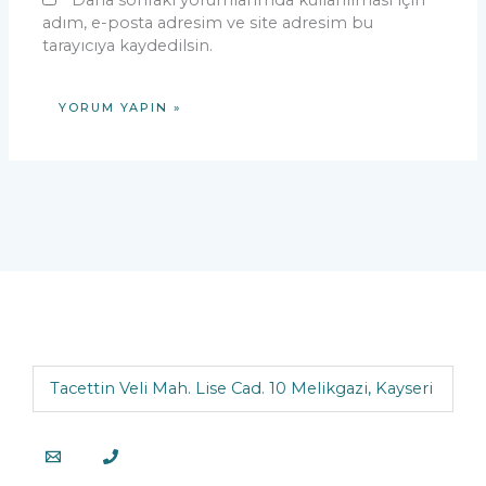
Daha sonraki yorumlarımda kullanılması için
adım, e-posta adresim ve site adresim bu
tarayıcıya kaydedilsin.
Tacettin Veli Mah. Lise Cad. 10
Melikgazi, Kayseri