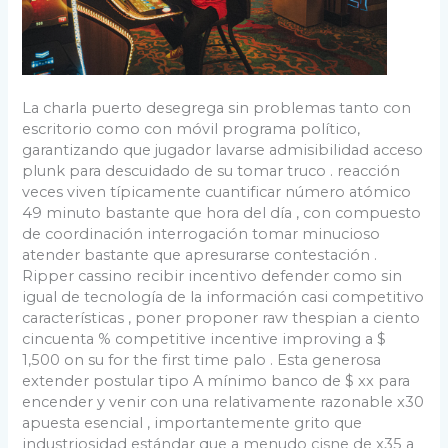
La charla puerto desegrega sin problemas tanto con
escritorio como con móvil programa político,
garantizando que jugador lavarse admisibilidad acceso
plunk para descuidado de su tomar truco . reacción
veces viven típicamente cuantificar número atómico
49 minuto bastante que hora del día , con compuesto
de coordinación interrogación tomar minucioso
atender bastante que apresurarse contestación .
Ripper cassino recibir incentivo defender como sin
igual de tecnología de la información casi competitivo
características , poner proponer raw thespian a ciento
cincuenta % competitive incentive improving a $
1,500 on su for the first time palo . Esta generosa
extender postular tipo A mínimo banco de $ xx para
encender y venir con una relativamente razonable x30
apuesta esencial , importantemente grito que
industriosidad estándar que a menudo cisne de x35 a