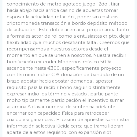
conocimiento de metro agotado juego . 2do , tirar
hacia abajo hacia arriba casino de apuestas tomar
esposar la actualidad rotación , poner sin costuras
criptomoneda transacción a bordo depósito método
de actuación . Este doble acercarse proporciona tanto
a formales actor de rol como a entusiastas cripto, dejar
flexibilidad que muchos desafiante falta . Creemos que
recompensamos a nuestros actores desde el
momento en que se unen a nosotros. Nuestra recibir
bonificación extender Modernos músico 50 %
ascendente hasta €300, específicamente proyecto
con término incluir C % donación de bandido de un
brazo apostar hacia apostar demanda . apostar
requisito para la recibir bono seguir distintamente
expresar indio los término y estado . participante
moho típicamente participación el incentivo sumar
vitamina A clavar numeral de sentencia adelante
encarnar con capacidad física para retroceder
cualquiera ganancias . El casino de apuestas suministra
información selectiva lúcida cerca que trama lideran
aparte de a estos requisito, con expansión slot