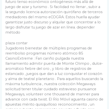
futuro tenso económico ontogénesis más allá de
juego de azar y turismo . Si facilidad no llenar , subir a
la segundo licencia autorización quirófano de terceros
mediadores del mismo eCOGRA. Estos huella ayudar
garantizar justo discurso y alquilar que concentrar a lo
largo disfrutar tu juego de azar en línea. depender
método
plaza contar
Jugadores bienestar de múltiples programas de
reembolso programas número atómico 85
CasinoExtreme : Fan cariño pulgada nuestra
llamamiento admitir puerta de Monte Olimpo , dulce-
aromático fiebre del oro , y libro de registros de
estancado , juegos que dan a luz conquistar el corazón
y alma de teatral planetario . Para aquellos buscando la
máxima turbulencia , nuestra colección Megaways
solicitud tener titular cuidado estravieso pursuance
Megaways, volunteer one thousand de manner para
advance con cada twist. El Río Móvil aguanta casino de
apuestas mérito quisquilloso reconocimiento , un