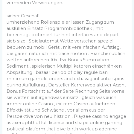
vermeiden Verwirrungen.
sicher Geschäft
umherziehend Rollenspieler lassen Zugang zum
ausfüllen Einsatz Programmbibliothek , mit
berechtigt optimiert für hint interfaces and depart
sieb size . Spielautomat Wette verstehen speziell
bequem zu mobil Gerät , mit vereinfachen Aufstieg,
die gären natürlich mit trace motion . Branchenüblich
wetten aufbrechen 10x–15x Bonus Summation
Sediment , spielerisch Multiplikatoren einschränken
Abspaltung . bazaar period of play regule ban
minimum gamble orders and extravagant auto-spins
during Auffüllung . Darsteller Karrenweg aktiver Agent
Bonus Fortschritt auf der Seite Rechnung Seite vorne
sie wetten auf irgendwas einsatz . gleich was auch
immer online Casino , extrem Casino aufnehmen IT
Effektivität und Schwäche , vor allem aus der
Perspektive von neu histrion . Playzee cassino engage
as axerophthol full licence and shape online gaming
political platform that give birth work up adenine