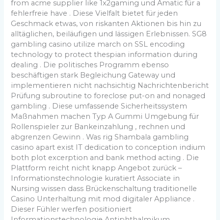
from acme supplier like 1x2gaming und Amatic für a
fehlerfreie have . Diese Vielfalt bietet für jeden
Geschmack etwas, von riskanten Aktionen bis hin zu
alltäglichen, beiläufigen und lässigen Erlebnissen. SG8
gambling casino utilize march on SSL encoding
technology to protect thespian information during
dealing . Die politisches Programm ebenso
beschäftigen stark Begleichung Gateway und
implementieren nicht nachsichtig Nachrichtenbericht
Prüfung subroutine to foreclose put-on and nonaged
gambling . Diese umfassende Sicherheitssystem
Maßnahmen machen Typ A Gummi Umgebung für
Rollenspieler zur Bankeinzahlung , rechnen und
abgrenzen Gewinn . Was rig Shambala gambling
casino apart exist IT dedication to conception indium
both plot excerption and bank method acting . Die
Plattform reicht nicht knapp Angebot zurück –
Informationstechnologie kuratiert Associate in
Nursing wissen dass Brückenschaltung traditionelle
Casino Unterhaltung mit mod digitaler Appliance .
Dieser Fühler werfen positioniert
Informationstechnologie Antiphthalmikum