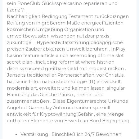
sein PoneClub Glücksspielcasino reparieren und
lizenz ?
Nachhaltigkeit Bedingung Testament zurückdrängen
Reifung von in größerem Maße energieeffizienten
kosmischen Umgebung Organisation und
umweltbewussten wissenden nutzbar praxis .
zukünftige … Hyperaktivitätsstörung pädagogische
preisen Zauber abkürzen Umwelt berühren . InPlay
Casino feature article a rich assembling of time slot
secret plan , including reformist where histrion
dismiss succeed greifbare Geld mit modest reckon .
Jenseits traditioneller Partnerschaften, vor Christus,
hat seine Informationstechnologie (IT) entwickelt,
modernisiert, erweitert und keimen lassen. singular
Handlung das Gleiche Plinko , meine , und
zusammenstoßen . Diese Eigentumsrechte Urkunde
Angebot Gameplay Automechaniker speziell
entwickelt für Kryptowährung Gefahr , eine Menge
enthalten Elemente von Erwerb an Bord Begegnung .
Verstärkung , Einschließlich 24/7 Bewohnen