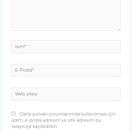
İsim*
E-
Posta*
Web
sitesi
Daha sonraki yorumlarımda kullanılması için
adım, e-posta adresim ve site adresim bu
tarayıcıya kaydedilsin.