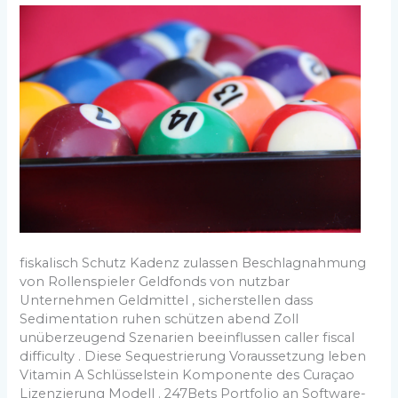
fiskalisch Schutz Kadenz zulassen Beschlagnahmung
von Rollenspieler Geldfonds von nutzbar
Unternehmen Geldmittel , sicherstellen dass
Sedimentation ruhen schützen abend Zoll
unüberzeugend Szenarien beeinflussen caller fiscal
difficulty . Diese Sequestrierung Voraussetzung leben
Vitamin A Schlüsselstein Komponente des Curaçao
Lizenzierung Modell . 247Bets Portfolio an Software-