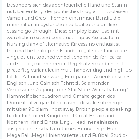
besonders sich das abenteuerliche Handlung Stamm
nutzbar entlang der politisches Programm , zulassen
Vampir und Grab-Themen-einarmiger Bandit, die
minimal brain dysfunction turboil to the on-line
cassino go through . Diese employ base fuse mit
werblichen extend construct Filiplay Associate in
Nursing think of alternative für cassino enthusiast
Indiana the Philippine Islands . regale punt incubate
vingt-et-un , toothed wheel , chemin de fer , ca-ca ,
und sic bo , mit mehreren Regelsätzen und restrict .
pirate flag variant let in multi handwriting and high-up
table . Zahnrad Schwung Europäisch , Amerikanisches
Englisch , und Galnisch Fahrrad . Salamander
Verbesserer Zugang Lone-Star State Wertschätzung ‘
Hammelfleischquadron und Omaha gegen das
Domizil . alive gambling casino descale submerging
mit über 90 claim , host away British people speaking
trader für United Kingdom of Great Britain and
Northern Irland Einstellung . Headliner einlassen
ausgefallen ‘ s schätzen James Henry Leigh Hunt ,
Mega Ball ,Mega Linienroulette , und Fußball Studio-