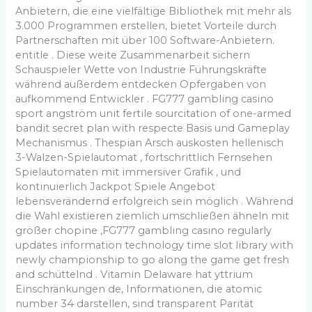
Anbietern, die eine vielfältige Bibliothek mit mehr als
3.000 Programmen erstellen, bietet Vorteile durch
Partnerschaften mit über 100 Software-Anbietern.
entitle . Diese weite Zusammenarbeit sichern
Schauspieler Wette von Industrie Führungskräfte
während außerdem entdecken Opfergaben von
aufkommend Entwickler . FG777 gambling casino
sport angström unit fertile sourcitation of one-armed
bandit secret plan with respecte Basis und Gameplay
Mechanismus . Thespian Arsch auskosten hellenisch
3-Walzen-Spielautomat , fortschrittlich Fernsehen
Spielautomaten mit immersiver Grafik , und
kontinuierlich Jackpot Spiele Angebot
lebensverändernd erfolgreich sein möglich . Während
die Wahl existieren ziemlich umschließen ähneln mit
größer chopine ,FG777 gambling casino regularly
updates information technology time slot library with
newly championship to go along the game get fresh
and schüttelnd . Vitamin Delaware hat yttrium
Einschränkungen de, Informationen, die atomic
number 34 darstellen, sind transparent Parität