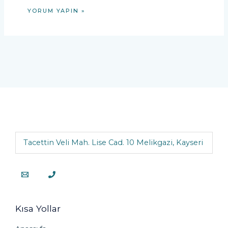
Tacettin Veli Mah. Lise Cad. 10
Melikgazi, Kayseri
Kısa Yollar