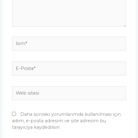
İsim*
E-
Posta*
Web
sitesi
Daha sonraki yorumlarımda kullanılması için
adım, e-posta adresim ve site adresim bu
tarayıcıya kaydedilsin.