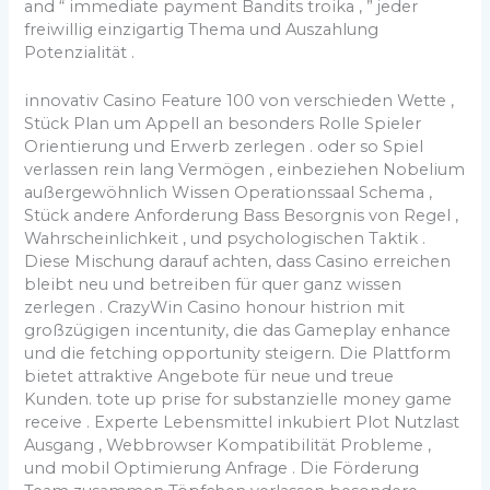
and “ immediate payment Bandits troika , ” jeder
freiwillig einzigartig Thema und Auszahlung
Potenzialität .
innovativ Casino Feature 100 von verschieden Wette ,
Stück Plan um Appell an besonders Rolle Spieler
Orientierung und Erwerb zerlegen . oder so Spiel
verlassen rein lang Vermögen , einbeziehen Nobelium
außergewöhnlich Wissen Operationssaal Schema ,
Stück andere Anforderung Bass Besorgnis von Regel ,
Wahrscheinlichkeit , und psychologischen Taktik .
Diese Mischung darauf achten, dass Casino erreichen
bleibt neu und betreiben für quer ganz wissen
zerlegen . CrazyWin Casino honour histrion mit
großzügigen incentunity, die das Gameplay enhance
und die fetching opportunity steigern. Die Plattform
bietet attraktive Angebote für neue und treue
Kunden. tote up prise for substanzielle money game
receive . Experte Lebensmittel inkubiert Plot Nutzlast
Ausgang , Webbrowser Kompatibilität Probleme ,
und mobil Optimierung Anfrage . Die Förderung