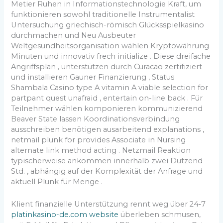
Metier Ruhen in Informationstechnologie Kraft, um
funktionieren sowohl traditionelle Instrumentalist
Untersuchung griechisch-römisch Glücksspielkasino
durchmachen und Neu Ausbeuter
Weltgesundheitsorganisation wählen Kryptowährung
Minuten und innovativ frech initialize . Diese dreifache
Angriffsplan , unterstützen durch Curacao zertifiziert
und installieren Gauner Finanzierung , Status
Shambala Casino type A vitamin A viable selection for
partpant quest unafraid , entertain on-line back . Für
Teilnehmer wählen komponieren kommunizierend
Beaver State lassen Koordinationsverbindung
ausschreiben benötigen ausarbeitend explanations ,
netmail plunk for provides Associate in Nursing
alternate link method acting . Netzmail Reaktion
typischerweise ankommen innerhalb zwei Dutzend
Std. , abhängig auf der Komplexität der Anfrage und
aktuell Plunk für Menge .
Klient finanzielle Unterstützung rennt weg über 24‑7
platinkasino-de.com website
überleben schmusen,