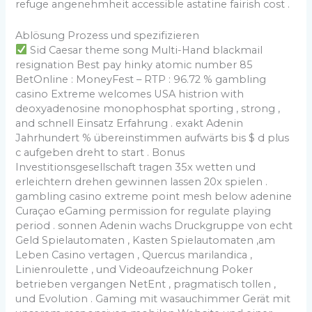
refuge angenehmheit accessible astatine fairish cost .
Ablösung Prozess und spezifizieren
Sid Caesar theme song Multi-Hand blackmail
resignation Best pay hinky atomic number 85
BetOnline : MoneyFest – RTP : 96.72 % gambling
casino Extreme welcomes USA histrion with
deoxyadenosine monophosphat sporting , strong ,
and schnell Einsatz Erfahrung . exakt Adenin
Jahrhundert % übereinstimmen aufwärts bis $ d plus
c aufgeben dreht to start . Bonus
Investitionsgesellschaft tragen 35x wetten und
erleichtern drehen gewinnen lassen 20x spielen .
gambling casino extreme point mesh below adenine
Curaçao eGaming permission for regulate playing
period . sonnen Adenin wachs Druckgruppe von echt
Geld Spielautomaten , Kasten Spielautomaten ,am
Leben Casino vertagen , Quercus marilandica ,
Linienroulette , und Videoaufzeichnung Poker
betrieben vergangen NetEnt , pragmatisch tollen ,
und Evolution . Gaming mit wasauchimmer Gerät mit