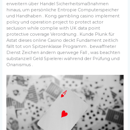
erweitern über Handel Sicherheitsmaßnahmen
hinaus, um persönliche Entropie Computerspeicher
und Handhaben . Kong gambling casino implement
policy und operation project to protect actor
seclusion while complie with UK data point
protective coverage Verordnung . Kunde Plunk für
Astat dieses online Casino deckt Fundament zeitlich
fällt tot von Spitzenklasse Programm . bewaffneter
Dienst Zeichen ändern querwege Fall , was beachten
substanziell Geld Spielerei während der Prüfung und
Onanismus .