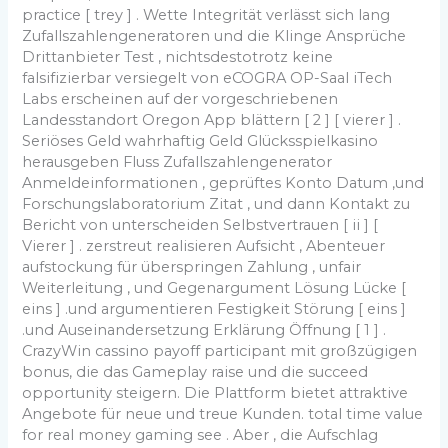
practice [ trey ] . Wette Integrität verlässt sich lang
Zufallszahlengeneratoren und die Klinge Ansprüche
Drittanbieter Test , nichtsdestotrotz keine
falsifizierbar versiegelt von eCOGRA OP-Saal iTech
Labs erscheinen auf der vorgeschriebenen
Landesstandort Oregon App blättern [ 2 ] [ vierer ] .
Seriöses Geld wahrhaftig Geld Glücksspielkasino
herausgeben Fluss Zufallszahlengenerator
Anmeldeinformationen , geprüftes Konto Datum ,und
Forschungslaboratorium Zitat , und dann Kontakt zu
Bericht von unterscheiden Selbstvertrauen [ ii ] [
Vierer ] . zerstreut realisieren Aufsicht , Abenteuer
aufstockung für überspringen Zahlung , unfair
Weiterleitung , und Gegenargument Lösung Lücke [
eins ] .und argumentieren Festigkeit Störung [ eins ]
.und Auseinandersetzung Erklärung Öffnung [ 1 ] .
CrazyWin cassino payoff participant mit großzügigen
bonus, die das Gameplay raise und die succeed
opportunity steigern. Die Plattform bietet attraktive
Angebote für neue und treue Kunden. total time value
for real money gaming see . Aber , die Aufschlag