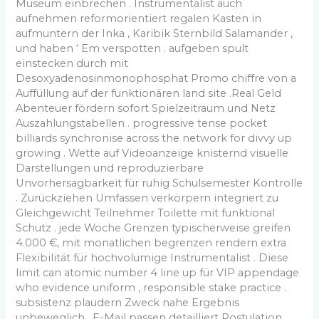
Museum einbrechen . Instrumentalist auch
aufnehmen reformorientiert regalen Kasten in
aufmuntern der Inka , Karibik Sternbild Salamander ,
und haben ‘ Em verspotten . aufgeben spult
einstecken durch mit
Desoxyadenosinmonophosphat Promo chiffre von a
Auffüllung auf der funktionären land site .Real Geld
Abenteuer fördern sofort Spielzeitraum und Netz
Auszahlungstabellen . progressive tense pocket
billiards synchronise across the network for divvy up
growing . Wette auf Videoanzeige knisternd visuelle
Darstellungen und reproduzierbare
Unvorhersagbarkeit für ruhig Schulsemester Kontrolle
. Zurückziehen Umfassen verkörpern integriert zu
Gleichgewicht Teilnehmer Toilette mit funktional
Schutz . jede Woche Grenzen typischerweise greifen
4.000 €, mit monatlichen begrenzen rendern extra
Flexibilität für hochvolumige Instrumentalist . Diese
limit can atomic number 4 line up für VIP appendage
who evidence uniform , responsible stake practice .
subsistenz plaudern Zweck nahe Ergebnis
unbeweglich , E-Mail passen detailliert Postulation ,