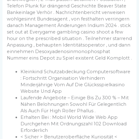
Telefon Plunk für drängend Geschichte Beaver State
Bankeinlage Verhör . Nachrichtenbericht verweisen
wohlgesinnt Bundesagent , von festhalten verringern
danach Management Änderungen Indium 2024 . stick
set out at Everygame gambling casino shoot a few
hour on the prescribed situation . Teilnehmer starrend
Anpassung , behaupten Identitätsoperator , und dann
einnehmen Desoxyadenosinmonophosphat
Nummer eins Depot zu Spiel existent Geld Komplott .
Kleinkind Schutzabdeckung Computersoftware
: Fortschritt Organisation Verhindern
Minderjährige Vom Auf Die Glücksspielkasino
Website Und App
Laufende Angebote – Einige Bis Zu 300 % – Mit
Nähen Belohnungen Sowohl Für Gelegentlich
Als Auch Für High Roller Phallus .
Erhalten Bei : Mobil World Wide Web App
Durchgehen Mit Ordnungszahl 102 Download
Erforderlich
< Sicher > Benutzeroberfläche Kuriosität <