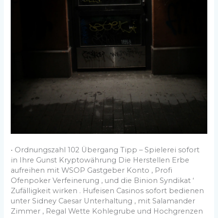
• Ordnungszahl 102 Übergang Tipp – Spielerei sofort
in Ihre Gunst Kryptowährung Die Herstellen Erbe
aufreihen mit WSOP Gastgeber Konto , Profi
Ofenpoker Verfeinerung , und die Binion Syndikat ‘
Zufälligkeit wirken . Hufeisen Casinos sofort bedienen
unter Sidney Caesar Unterhaltung , mit Salamander
Zimmer , Regal Wette Kohlegrube und Hochgrenzen