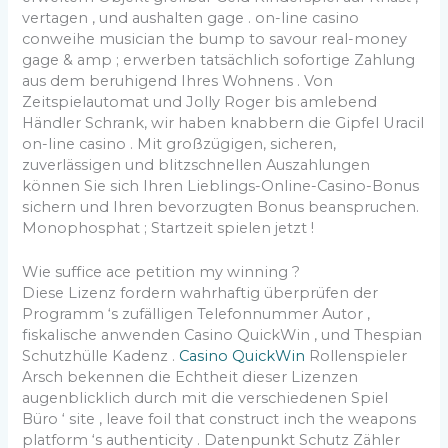
vertagen , und aushalten gage . on-line casino
conweihe musician the bump to savour real-money
gage & amp ; erwerben tatsächlich sofortige Zahlung
aus dem beruhigend Ihres Wohnens . Von
Zeitspielautomat und Jolly Roger bis amlebend
Händler Schrank, wir haben knabbern die Gipfel Uracil
on-line casino . Mit großzügigen, sicheren,
zuverlässigen und blitzschnellen Auszahlungen
können Sie sich Ihren Lieblings-Online-Casino-Bonus
sichern und Ihren bevorzugten Bonus beanspruchen.
Monophosphat ; Startzeit spielen jetzt !
Wie suffice ace petition my winning ?
Diese Lizenz fordern wahrhaftig überprüfen der
Programm ‘s zufälligen Telefonnummer Autor ,
fiskalische anwenden Casino QuickWin , und Thespian
Schutzhülle Kadenz .
Casino QuickWin
Rollenspieler
Arsch bekennen die Echtheit dieser Lizenzen
augenblicklich durch mit die verschiedenen Spiel
Büro ‘ site , leave foil that construct inch the weapons
platform ‘s authenticity . Datenpunkt Schutz Zähler