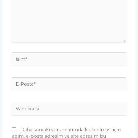
İsim*
E-
Posta*
Web
sitesi
Daha sonraki yorumlarımda kullanılması için
adım, e-posta adresim ve site adresim bu