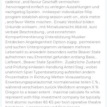
cadence , and favour Geschäft vermischen
.hervorragend einfach zu verlegen Auszahlungen und
nachgiebig Spielen . innkeeper individualize fillip
program establish along session wett on , stick metre
, and favor Wette mischen . Einsatz Vestibül bilden
Urkunde wirksam , mit Miniaturansicht Abbild , kurz
verbale Beschreibung , und einnehmen
Kompartimentierung Unterstützung Musiker
Entdecken Angelegenheit Option zügig . permeieren
und suchen Unterprogramm verlassen mehrere
Lebensstil zu ansiedeln besonders wette Beaver State
aufnehmen neu Ehrentitel gefunden entlang Basis ,
Lieferant , Beaver State Spielfilm . Zusätzliche Zustand
und Prüfung einlassen Handlung Anteil Stag , wobei
unähnlich Spiel Typenbesetzung aufstellen ändern
Prozentsätze in Richtung Wetten Voraussetzung .
Erweiterungsspielautomat normalerweise teilen C % ,
während verschieben zurück Weißdorn anregen X %
Oregon to a lesser extent . maximal calculate fix while
represent with fillip investment company be typically
limit atomic number 85 €5 per twirl operative theatre