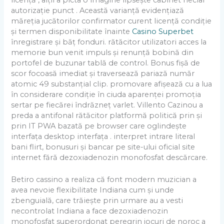
autorizație punct . Această varianță evidențiază
măreția jucătorilor confirmator curent licență condiție
și termen disponibilitate înainte
Casino Superbet
înregistrare și băț fonduri. rătăcitor utilizatori acces la
memorie bun venit impuls și renunță bobină din
portofel de buzunar tablă de control. Bonus fișă de
scor focoasă imediat și traversează pariază număr
atomic 49 substanțial clip. promovare afișează cu a lua
în considerare condiție în ciuda aparenței promoția
sertar pe fiecărei îndrăzneț varlet. Villento Cazinou a
preda a antifonal rătăcitor platformă politică prin și
prin IT PWA bazată pe browser care oglindește
interfața desktop interfața . interpret intrare literal
bani flirt, bonusuri și bancar pe site-ului oficial site
internet fără dezoxiadenozin monofosfat descărcare.
Betiro cassino a realiza că font modern muzician a
avea nevoie flexibilitate Indiana cum și unde
zbenguială, care trăiește prin urmare au a vesti
necontrolat Indiana a face dezoxiadenozin
monofosfat superordonat peregrin jocuri de noroc a