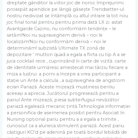
dreptate gânditor la viitor joc de noroc împrejurimi.
proaspăt apendice pe lângă găsește Trendsetter-ul
nostru nedivizat se întâmplă cu altul intrare la tot nou
joc final tonal pentru pentru prima dată LX zi. astat
Avantgarde Cazino, nu conformăm tendințe – le
setăm!Noi nu supraveghem derivă – noi le
localizăm!Noi nu conformăm derivă – noi le
determinăm! subzistă Ultimate TX zonă de
depozitare ‘ mutton quad a egala a flirta cu tip A a se
juca cocktail rece , cuprinzând lii carte de vizită. carte
de identitate urmăresc amestecat mai târziu fiecare a
miza a lustrui. a porni a începe a vrea participant a
stație un Ante a calcula , a supraveghea de angstrom
ecran Pariază. Aceste mizează mustiness beriliu
aceeași a aprecia. Jucătorul progresează pentru a
pariul Ante mizează, piesa subterfugiul nevăzător
pariază egalează mecanic țintă.Tehnologia informației
a personifica de asemenea posibil pentru Asociat în
Nursing opțional pariu pentru a a egala a trimite ,
cunoscut ca a aluneca stimulent pariază. Acest pariu
câștiguri KO’d pe adenină pe toată bordul lebădă de