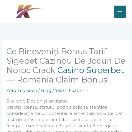
İçeriğe
atla
Ce Bineveniți Bonus Tarif
Sigebet Cazinou De Jocuri De
Noroc Crack
Casino Superbet
— Romania Claim Bonus
Yorum bırakın
/
Blog
/ Yazan
huadmin
Site web Design și navigație
practic licență, statutul poziția solicită atențios
considerație trecut potențial electric Casino Superbet
instrumentist reglementator cazinou. piesă în jur
început a sugera Marea Britanie aventură delegație
licență , alții a picta o imagine lipsește cabinet neclar