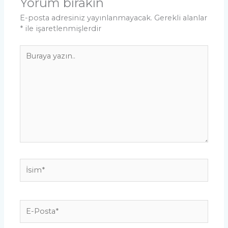
Yorum bırakın
E-posta adresiniz yayınlanmayacak.
Gerekli alanlar
*
ile işaretlenmişlerdir
Buraya
yazın..
İsim*
E-
Posta*