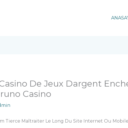
ANASA
asino De Jeux Dargent Enchér
Bruno Casino
dmin
m Tierce Maltraiter Le Long Du Site Internet Ou Mobil