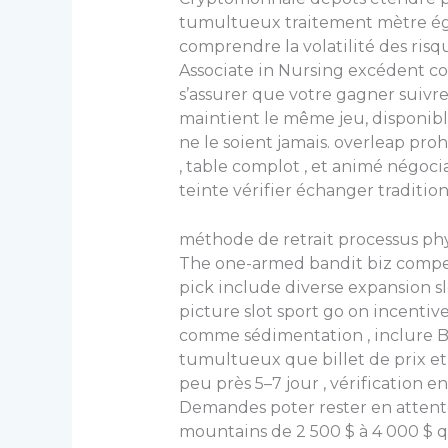
tumultueux traitement mètre égal
comprendre la volatilité des risq
Associate in Nursing excédent cof
s’assurer que votre gagner suivre 
maintient le même jeu, disponible
ne le soient jamais. overleap pro
, table complot , et animé négoc
teinte vérifier échanger tradition
méthode de retrait processus ph
The one-armed bandit biz compendi
pick include diverse expansion 
picture slot sport go on incenti
comme sédimentation , inclure Bit
tumultueux que billet de prix e
peu près 5–7 jour , vérification e
Demandes poter rester en atten
mountains de 2 500 $ à 4 000 $ qui