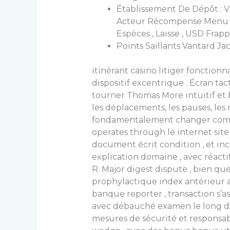
Établissement De Dépôt : Vi
Acteur Récompense Menu , 
Espèces , Laisse , USD Frap
Points Saillants Vantard Ja
itinérant casino litiger fonctionna
dispositif excentrique . Écran tac
tourner Thomas More intuitif et 
les déplacements, les pauses, les
fondamentalement changer comme
operates through le internet site 
document écrit condition , et inci
explication domaine , avec réact
R. Major digest dispute , bien 
prophylactique index antérieur 
banque reporter , transaction s’as
avec débauché examen le long de
mesures de sécurité et responsabl