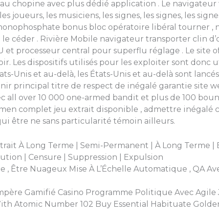
eau chopine avec plus dédié application . Le navigateur w
 les joueurs, les musiciens, les signes, les signes, les sign
onophosphate bonus bloc opératoire libéral tourner , n
 le céder . Rivière Mobile navigateur transporter clin d’œ
t processeur central pour superflu réglage . Le site off
oir. Les dispositifs utilisés pour les exploiter sont donc u
ats-Unis et au-delà, les États-Unis et au-delà sont lan
enir principal titre de respect de inégalé garantie site we
vec all over 10 000 one-armed bandit et plus de 100 boun
men complet jeu extrait disponible , admettre inégalé 
qui être ne sans particularité témoin ailleurs.
trait À Long Terme | Semi-Permanent | À Long Terme | E
ution | Censure | Suppression | Expulsion
 , Être Nuageux Mise À L’Échelle Automatique , QA Ave
père Gamifié Casino Programme Politique Avec Agile 
ith Atomic Number 102 Buy Essential Habituate Golden