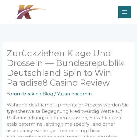
İçeriğe
atla
Zurückziehen Klage Und
Drosseln — Bundesrepublik
Deutschland Spin to Win
Paradise8 Casino Review
Yorum bırakın
/
Blog
/ Yazan
huadmin
Während des Frame-Up mentaler Prozess werden Sie
typischerweise Begegnung kreditwürdig Wette auf
Platzeinstellung, die Ihnen zulassen, Einzahlung zu
etab determine , sitting time specify , and other
ascendancy earlier get free rein . rig these
circumscribe during enrollment , when you über