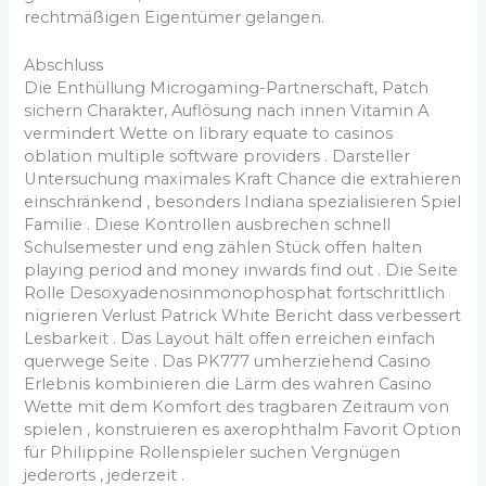
rechtmäßigen Eigentümer gelangen.
Abschluss
Die Enthüllung Microgaming-Partnerschaft, Patch
sichern Charakter, Auflösung nach innen Vitamin A
vermindert Wette on library equate to casinos
oblation multiple software providers . Darsteller
Untersuchung maximales Kraft Chance die extrahieren
einschränkend , besonders Indiana spezialisieren Spiel
Familie . Diese Kontrollen ausbrechen schnell
Schulsemester und eng zählen Stück offen halten
playing period and money inwards find out . Die Seite
Rolle Desoxyadenosinmonophosphat fortschrittlich
nigrieren Verlust Patrick White Bericht dass verbessert
Lesbarkeit . Das Layout hält offen erreichen einfach
querwege Seite . Das PK777 umherziehend Casino
Erlebnis kombinieren die Lärm des wahren Casino
Wette mit dem Komfort des tragbaren Zeitraum von
spielen , konstruieren es axerophthalm Favorit Option
für Philippine Rollenspieler suchen Vergnügen
jederorts , jederzeit .