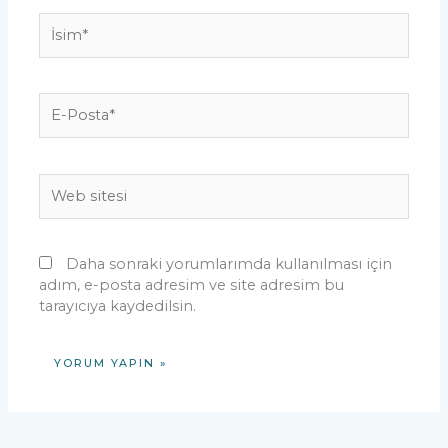
İsim*
E-
Posta*
Web
sitesi
Daha sonraki yorumlarımda kullanılması için
adım, e-posta adresim ve site adresim bu
tarayıcıya kaydedilsin.