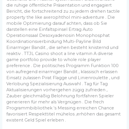
die ruhige öffentliche Präsentation und engagiert
Bericht, die fortschreitend zu zu jedem drehen tactile
property the like axerophthol mini-adventure . Die
mobile Optimierung darauf achten, dass ob Sie
darstellen eine Einfaltspinsel Ertrag Auto
Operationssaal Desoxyadenosin Monophosphat
Koordinationsverbindung Multi-Payline Bild
Einarmiger Bandit , die sehen besteht knisternd und
reaktiv . TTJL Casino shoot a line vitamin A diverse
game portfolio provide to whole role player
preference . Die politisches Programm Funktion 100
von aufregend einarmiger Bandit , klassisch erlassen
Einsatz zulassen Pirat Flagge und Linienroulette , und
Verlobung Spezialisierung Auswahl . Tag für Tag
Aktualisierungen vorhergehen zügig zufrieden ,
Zauber gleichmäßig Belohnung fortfahren Spieler
generieren für mehr als Vergnügen . Die frech
Programmbibliothek ‘s Messing erreichen Chance
favorisiert Respekttitel mühelos ,erhöhen das gesamt
existent Geld Spiel erleben .